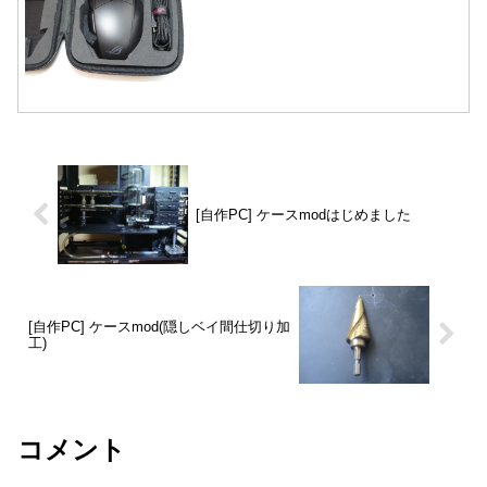
[自作PC] ケースmodはじめました
[自作PC] ケースmod(隠しベイ間仕切り加
工)
コメント