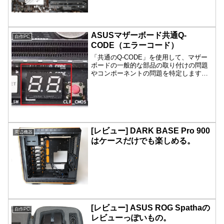
ぶりの投稿となります。時が経つのは早
いものですね。で、現在の最先端は第14
世代とかになってるようですが、8年半前
に組んだP...
ASUSマザーボード共通Q-
自作PC
CODE（エラーコード）
「共通のQ-CODE」を使用して、マザー
ボードの一般的な部品の取り付けの問題
やコンポーネントの問題を特定します。
以下の「共通 Q-CODE」 を参照して、ト
ラブルシューティングを行います。Intel
マザーボード共通 Q-CODEAMD マ...
[レビュー] DARK BASE Pro 900
周辺機器
はケースだけでも楽しめる。
[レビュー] ASUS ROG Spathaの
自作PC
レビューっぽいもの。