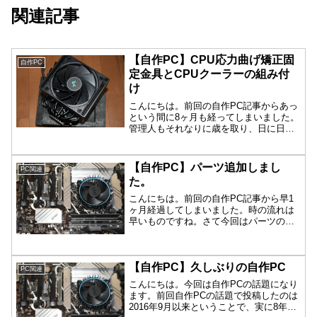
関連記事
【自作PC】CPU応力曲げ矯正固
自作PC
定金具とCPUクーラーの組み付
け
こんにちは。前回の自作PC記事からあっ
という間に8ヶ月も経ってしまいました。
管理人もそれなりに歳を取り、日に日に
時間経過が早くなってるような気もしま
すｗさて、今回もパーツの追加になりま
す。今回購入したのは次の2点です。まず
【自作PC】パーツ追加しまし
PC関連
はこれ。CPU固定...
た。
こんにちは。前回の自作PC記事から早1
ヶ月経過してしまいました。時の流れは
早いものですね。さて今回はパーツの追
加になります。今回購入したのは次の通
りです。まずストレージはM.2SSDの
EXCERIA PRO SSD-CK1.0N4P/Jです...
【自作PC】久しぶりの自作PC
PC関連
こんにちは。今回は自作PCの話題になり
ます。前回自作PCの話題で投稿したのは
2016年9月以来ということで、実に8年半