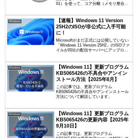
01）を使って、コア分離（メモリ整合
性）を「オン」にしたまま使えるように
する設定手順を分かりやすく解説！確定
申告やマイナポータルに。
【速報】Windows 11 Version
Windows
25H2のISOが非公式に入手可能
に！
Microsoftがまだ正式には公開していない
「Windows 11 Version 25H2」のISOファ
イルが同社の配信サーバーにアップロー
ドされていることが判明しました
(Neowin)。RedditユーザーのTekkieBoy氏
がその存在を発見し、ダウンロードリン
【Windows 11】更新プログラム
Windows
クを公開しています。
KB5065426の不具合やアンイン
ストール方法【2025年8月】
この記事では、更新プログラム
KB5065426の不具合やアンインストール
方法について解説しています。
【Windows 11】更新プログラム
Windows
KB5065426の更新内容【2025年
9月10日】
この記事では、更新プログラム