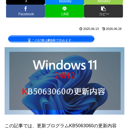
X
Bluesky
Misskey
Facebook
LINE
コピー
2025.06.13
2026.06.28
この記事は
約3分
で読めます。
この記事では、更新プログラムKB5063060の更新内容