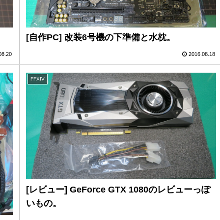
[自作PC] 改装6号機の下準備と水枕。
08.20
2016.08.18
FFXIV
[レビュー] GeForce GTX 1080のレビューっぽ
いもの。