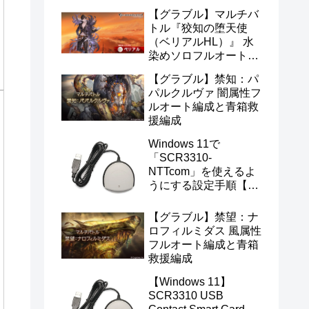
【グラブル】マルチバ
トル『狡知の堕天使
（ベリアルHL）』 水
染めソロフルオート編
成
【グラブル】禁知：パ
パルクルヴァ 闇属性フ
ルオート編成と青箱救
援編成
Windows 11で
「SCR3310-
NTTcom」を使えるよ
うにする設定手順【マ
イナンバー・e-Tax対
応】
【グラブル】禁望：ナ
ロフィルミダス 風属性
フルオート編成と青箱
救援編成
【Windows 11】
SCR3310 USB