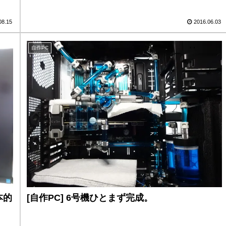
08.15
2016.06.03
自作PC
本的
[自作PC] 6号機ひとまず完成。