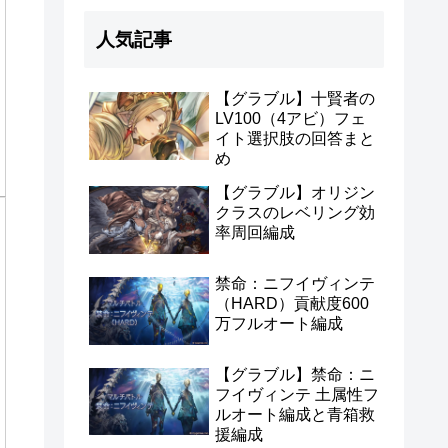
人気記事
【グラブル】十賢者の
LV100（4アビ）フェ
イト選択肢の回答まと
め
【グラブル】オリジン
クラスのレベリング効
率周回編成
禁命：ニフイヴィンテ
（HARD）貢献度600
万フルオート編成
【グラブル】禁命：ニ
フイヴィンテ 土属性フ
ルオート編成と青箱救
援編成