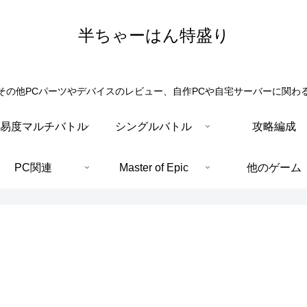
半ちゃーはん特盛り
その他PCパーツやデバイスのレビュー、自作PCや自宅サーバーに関わ
易度マルチバトル
シングルバトル
攻略編成
PC関連
Master of Epic
他のゲーム