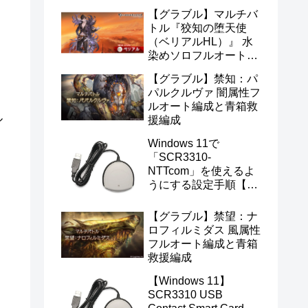
【グラブル】マルチバ
トル『狡知の堕天使
（ベリアルHL）』 水
イ
染めソロフルオート編
成
【グラブル】禁知：パ
パルクルヴァ 闇属性フ
ルオート編成と青箱救
ル
援編成
Windows 11で
「SCR3310-
NTTcom」を使えるよ
うにする設定手順【マ
イナンバー・e-Tax対
応】
【グラブル】禁望：ナ
ロフィルミダス 風属性
フルオート編成と青箱
救援編成
【Windows 11】
SCR3310 USB