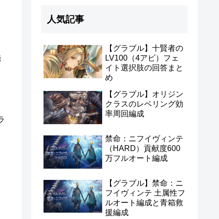
人気記事
【グラブル】十賢者の
発
LV100（4アビ）フェ
イト選択肢の回答まと
め
【グラブル】オリジン
クラスのレベリング効
率周回編成
ラ
禁命：ニフイヴィンテ
（HARD）貢献度600
。
万フルオート編成
【グラブル】禁命：ニ
ッ
フイヴィンテ 土属性フ
ルオート編成と青箱救
援編成