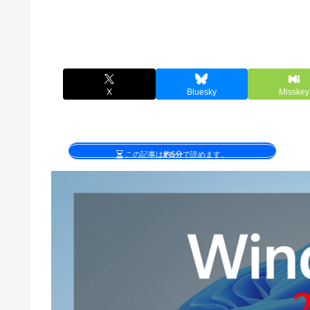
X
Bluesky
Misskey
この記事は
約5分
で読めます。