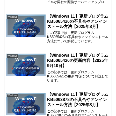
イルが同社の配信サーバーにアップロー
ドされていることが判明しました
(Neowin)。RedditユーザーのTekkieBoy氏
がその存在を発見し、ダウンロードリン
【Windows 11】更新プログラム
Windows
クを公開しています。
KB5065426の不具合やアンイン
ストール方法【2025年8月】
この記事では、更新プログラム
KB5065426の不具合やアンインストール
方法について解説しています。
【Windows 11】更新プログラム
Windows
KB5065426の更新内容【2025年
9月10日】
この記事では、更新プログラム
KB5065426の更新内容について解説して
います。
【Windows 11】更新プログラム
Windows
KB5063878の不具合やアンイン
ストール方法【2025年8月】
この記事では、更新プログラム
KB5063878の不具合やアンインストール