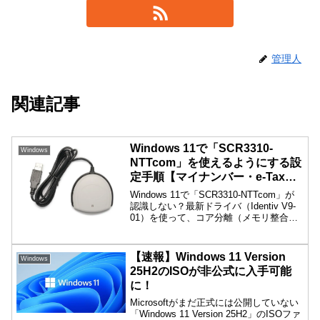
管理人
関連記事
Windows 11で「SCR3310-
Windows
NTTcom」を使えるようにする設
定手順【マイナンバー・e-Tax対
応】
Windows 11で「SCR3310-NTTcom」が
認識しない？最新ドライバ（Identiv V9-
01）を使って、コア分離（メモリ整合
性）を「オン」にしたまま使えるように
する設定手順を分かりやすく解説！確定
申告やマイナポータルに。
【速報】Windows 11 Version
Windows
25H2のISOが非公式に入手可能
に！
Microsoftがまだ正式には公開していない
「Windows 11 Version 25H2」のISOファ