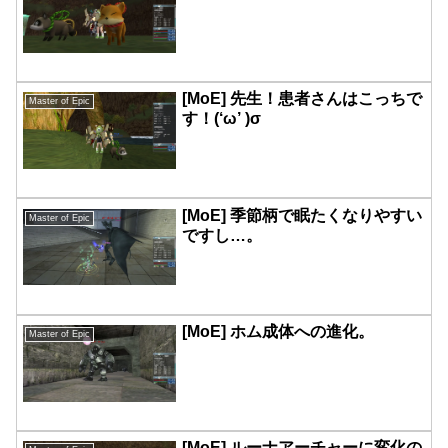
[MoE] 先生！患者さんはこっちで
Master of Epic
す！(‘ω’ )σ
[MoE] 季節柄で眠たくなりやすい
Master of Epic
ですし…。
[MoE] ホム成体への進化。
Master of Epic
[MoE] ルーナアーチャーに変化の