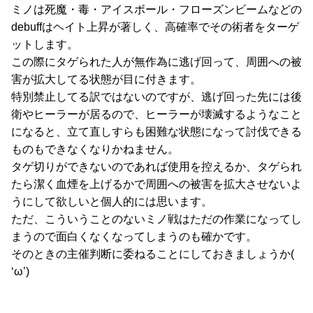
ミノは死魔・毒・アイスボール・フローズンビームなどの
debuffはヘイト上昇が著しく、高確率でその術者をターゲ
ットします。
この際にタゲられた人が無作為に逃げ回って、周囲への被
害が拡大してる状態が目に付きます。
特別禁止してる訳ではないのですが、逃げ回った先には後
衛やヒーラーが居るので、ヒーラーが壊滅するようなこと
になると、立て直しすらも困難な状態になって討伐できる
ものもできなくなりかねません。
タゲ切りができないのであれば使用を控えるか、タゲられ
たら潔く血煙を上げるかで周囲への被害を拡大させないよ
うにして欲しいと個人的には思います。
ただ、こういうことのないミノ戦はただの作業になってし
まうので面白くなくなってしまうのも確かです。
そのときの主催判断に委ねることにしておきましょうか(
‘ω’)