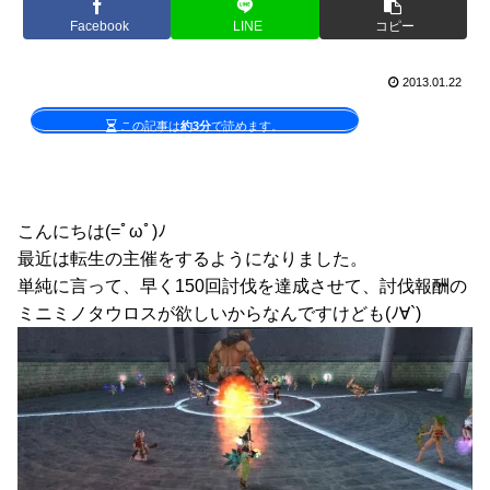
Facebook
LINE
コピー
2013.01.22
この記事は
約3分
で読めます。
こんにちは(=ﾟωﾟ)ﾉ
最近は転生の主催をするようになりました。
単純に言って、早く150回討伐を達成させて、討伐報酬の
ミニミノタウロスが欲しいからなんですけども(ﾉ∀`)