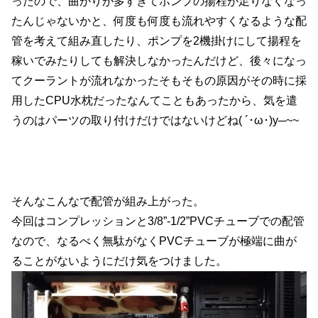
ったので、曲がりが多すぎてポンプの揚程が足りなくなっ
たんじゃないかと、何度も何度も流れやすくなるような配
管を考えて組み直したり、ポンプを2機掛けにして揚程を
稼いでみたりしても解決しなかったんだけど、後々になっ
てクーラントが流れなかったそもそもの原因がその時に採
用したCPU水枕だったなんてこともあったから、気を遣
うのはパーツの取り付けだけではないけどね( ´･ω･)y─~~
そんなこんなで配管が組み上がった。
今回はコンプレッションと3/8”-1/2”PVCチューブでの配管
なので、なるべく無駄がなくPVCチューブが極端に曲が
ることがないようにだけ気をつけました。