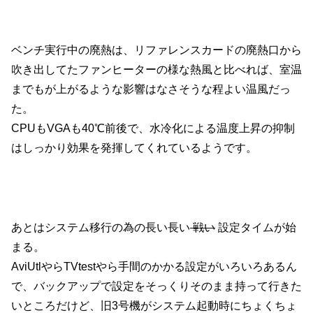
ベンチ実行中の廃熱は、リファレンスカードの廃熱口から
吹き出してたファンヒーターの様な熱風と比べれば、室温
までもが上がるような影響はなさそうな程よい温風だっ
た。
CPUもVGAも40℃前後で、水冷化による温度上昇の抑制
はしっかり効果を発揮してくれているようです。
あとはシステム移行の為の長い長い
戦い
設定タイムが始
まる。
AviUtlやらTVtestやら手間のかかる設定がいろいろあるん
で、バックアップで設定をそっくりそのまま持って行きた
いところだけど、旧3号機がシステム起動時にちょくちょ