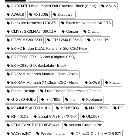
AIZ97M7F Nickel Plated Full-Covered-Block (Clear)
ASUS
AWG18
AX1200i
Bitspower
Black Ice Nemesis 120GTS
Black Ice Nemesis 240GTS
CMY32GX3M4A2400C11R
Corsair
Crucial
CT250MX200SSD
CT512MX100SSD
Define R5
EK-FC Bridge DUAL Parallel 3-Slot CSQ Plexi
EK-FC980 GTX - Nickel (Original CSQ)
EK-FC980 GTX Backplate - Black
EK-RAM Monarch Module - Black (2pcs)
EK-RAM Monarch X4 Clean CSQ - Nickel
EKWB
Fractal
Fractal Design
Free Center Compression Fittings
GTX980-4GD5
i7-4790k
Intel
Koolance
MAXIMUSⅦ FORMULA
MONSOON
MX200SSD
PC
RP-401X2
Serial ATA 7ピン プラグ
UL1007
VENGEANCE PRO 8GB×4kit
Vertical-GraphitePro
WD30EZRX
Western digital
スリムロボットケーブル8芯