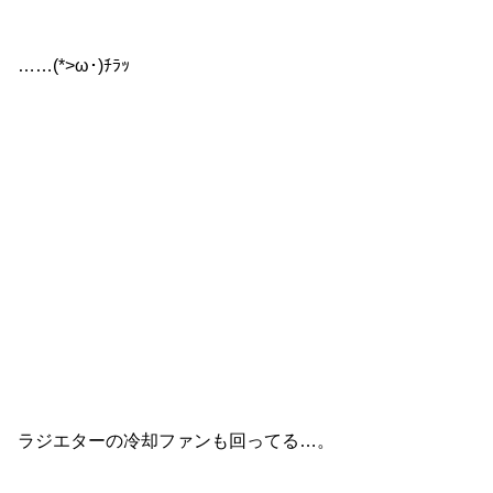
……(*>ω･)ﾁﾗｯ
ラジエターの冷却ファンも回ってる…。