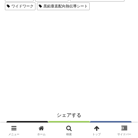
ワイドワーク
黒鉛垂直配向熱伝導シート
シェアする
X
Misskey
Facebook
メニュー
ホーム
検索
トップ
サイドバー