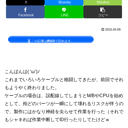
X
Bluesky
Misskey
Facebook
LINE
コピー
2015.04.09
この記事は
約5分
で読めます。
こんばんは( ‘ω’)ﾉ
これまでいろいろケーブルと格闘してきたが、前回でそれ
もようやく終わりました。
ケーブルの場合は、誤配線してしまうとM/BやCPUを始め
として、殆どのパーツが一瞬にして壊れるリスクが伴うの
で、製作にはかなり神経を尖らせて作業を行った（それで
もシャキれば作業中断してID行ったりしてたけどｗ