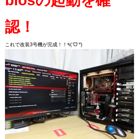
biosの起動を確
認！
これで改装3号機が完成！！٩(ˊᗜˋ*)