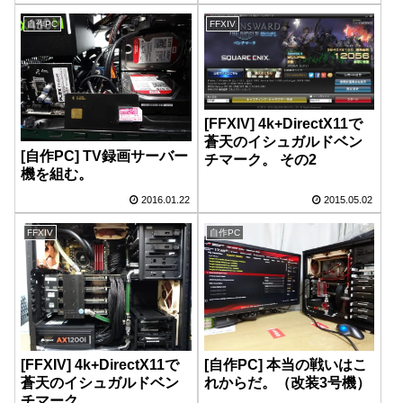
自作PC
FFXIV
[FFXIV] 4k+DirectX11で
蒼天のイシュガルドベン
[自作PC] TV録画サーバー
チマーク。 その2
機を組む。
2016.01.22
2015.05.02
FFXIV
自作PC
[FFXIV] 4k+DirectX11で
[自作PC] 本当の戦いはこ
蒼天のイシュガルドベン
れからだ。（改装3号機）
チマーク。