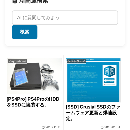
🤖 AI高速検索
検索
PlayStation4
ソフトウェア
[PS4Pro] PS4ProのHDD
をSSDに換装する。
[SSD] Crusial SSDのファ
ームウェア更新と爆速設
定。
2016.11.13
2016.01.31