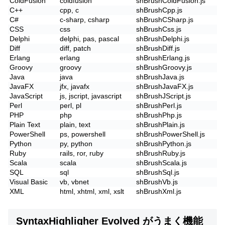
ColdFusion
coldfusion
shBrushColdFusion.js
C++
cpp, c
shBrushCpp.js
C#
c-sharp, csharp
shBrushCSharp.js
CSS
css
shBrushCss.js
Delphi
delphi, pas, pascal
shBrushDelphi.js
Diff
diff, patch
shBrushDiff.js
Erlang
erlang
shBrushErlang.js
Groovy
groovy
shBrushGroovy.js
Java
java
shBrushJava.js
JavaFX
jfx, javafx
shBrushJavaFX.js
JavaScript
js, jscript, javascript
shBrushJScript.js
Perl
perl, pl
shBrushPerl.js
PHP
php
shBrushPhp.js
Plain Text
plain, text
shBrushPlain.js
PowerShell
ps, powershell
shBrushPowerShell.js
Python
py, python
shBrushPython.js
Ruby
rails, ror, ruby
shBrushRuby.js
Scala
scala
shBrushScala.js
SQL
sql
shBrushSql.js
Visual Basic
vb, vbnet
shBrushVb.js
XML
html, xhtml, xml, xslt
shBrushXml.js
SyntaxHighligher Evolved がうまく機能