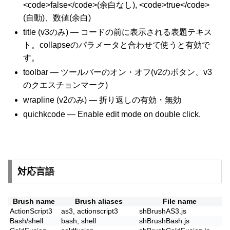
<code>false</code>(余白なし), <code>true</code>
(自動)、数値(余白)
title (v3のみ) — コードの前に表示される表題テキス
ト。collapseのパラメータと合わせて使うと有効で
す。
toolbar — ツールバーのオン・オフ(v2のボタン、v3
のクエスチョンマーク)
wrapline (v2のみ) — 折り返しの有効・無効
quichkcode — Enable edit mode on double click.
対応言語
Brush name
Brush aliases
File name
ActionScript3
as3, actionscript3
shBrushAS3.js
Bash/shell
bash, shell
shBrushBash.js