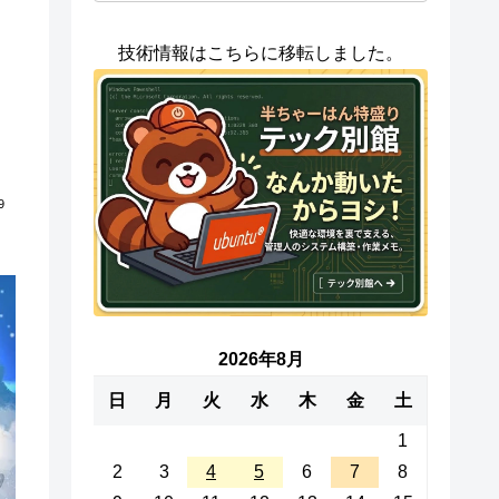
技術情報はこちらに移転しました。
9
2026年8月
日
月
火
水
木
金
土
1
2
3
4
5
6
7
8