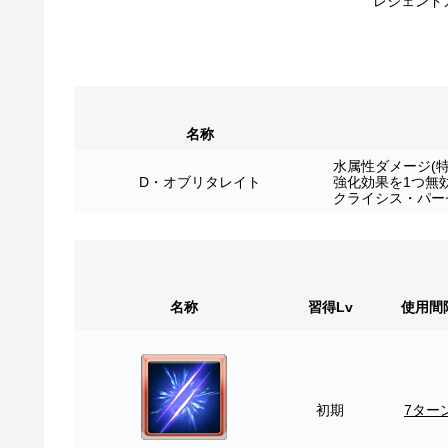
レジェンド
名称
水属性ダメージ(特
D・オブリタレイト
強化効果を1つ無
クライシス・パー
名称
習得Lv
使用間
初期
7ター