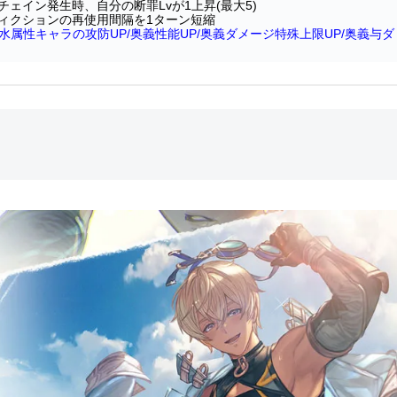
ェイン発生時、自分の断罪Lvが1上昇(最大5)
ィクションの再使用間隔を1ターン短縮
水属性キャラの攻防UP/奥義性能UP/奥義ダメージ特殊上限UP/奥義与ダ