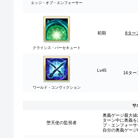
エッジ・オブ・エンフォーサー
初期
8ター
クライシス・パーセキュート
Lv45
16ター
ワールド・コンヴィクション
サ
奥義ゲージ最大値2
ターン中に奥義を
堕天使の監視者
ブ・エンフォーサ
自分の奥義ゲージUP