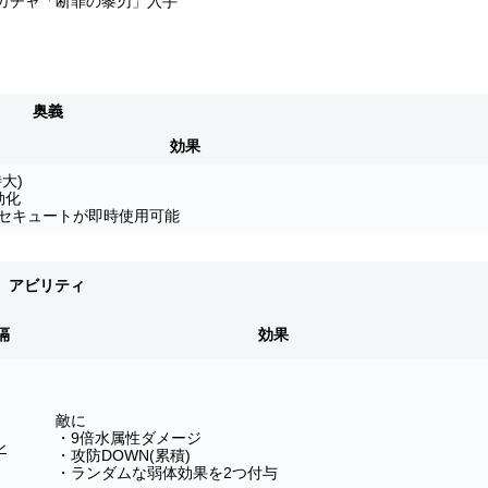
ガチャ「断罪の黎刃
」入手
奥義
効果
大)
効化
セキュートが即時使用可能
アビリティ
隔
効果
敵に
・9倍水属性ダメージ
ン
・攻防DOWN(累積)
・ランダムな弱体効果を2つ付与