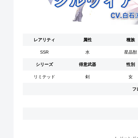
レアリティ
属性
種族
SSR
水
星晶獣
シリーズ
得意武器
性別
リミテッド
剣
女
フ