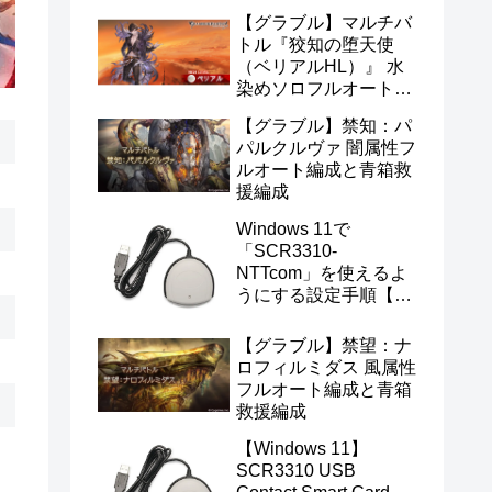
【グラブル】マルチバ
トル『狡知の堕天使
（ベリアルHL）』 水
染めソロフルオート編
成
【グラブル】禁知：パ
パルクルヴァ 闇属性フ
ルオート編成と青箱救
援編成
Windows 11で
「SCR3310-
NTTcom」を使えるよ
うにする設定手順【マ
イナンバー・e-Tax対
応】
【グラブル】禁望：ナ
ロフィルミダス 風属性
フルオート編成と青箱
救援編成
【Windows 11】
SCR3310 USB