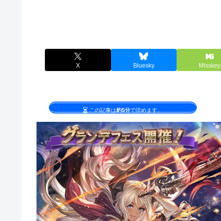
X
Bluesky
Misskey
この記事は
約5分
で読めます。