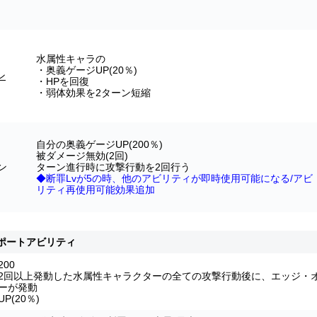
水属性キャラの
・奥義ゲージUP(20％)
ン
・HPを回復
・弱体効果を2ターン短縮
自分の奥義ゲージUP(200％)
被ダメージ無効(2回)
ン
ターン進行時に攻撃行動を2回行う
◆断罪Lvが5の時、他のアビリティが即時使用可能になる/アビ
リティ再使用可能効果追加
ポートアビリティ
00
2回以上発動した水属性キャラクターの全ての攻撃行動後に、エッジ・
ーが発動
(20％)