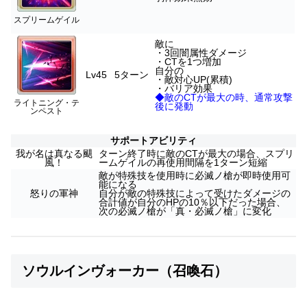
スプリームゲイル
敵に
・3回闇属性ダメージ
・CTを1つ増加
自分の
Lv45
5ターン
・敵対心UP(累積)
・バリア効果
◆敵のCTが最大の時、通常攻撃
ライトニング・テ
後に発動
ンペスト
サポートアビリティ
我が名は真なる颶
ターン終了時に敵のCTが最大の場合、スプリ
風！
ームゲイルの再使用間隔を1ターン短縮
敵が特殊技を使用時に必滅ノ槍が即時使用可
能になる
怒りの軍神
自分が敵の特殊技によって受けたダメージの
合計値が自分のHPの10％以下だった場合、
次の必滅ノ槍が「真・必滅ノ槍」に変化
ソウルインヴォーカー（召喚石）