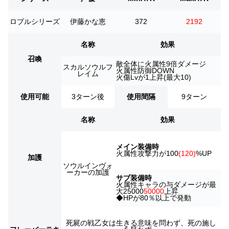
ロブルシリーズ
伊藤かな恵
372
2192
名称
効果
召喚
敵全体に火属性9倍ダメージ
スカルソウルフ
火属性防御DOWN
レイム
火傷Lvが1上昇(最大10)
使用可能
3ターン後
使用間隔
9ターン
名称
効果
メイン装備時
火属性攻撃力が100
(120)
%UP
加護
ソウルインヴォ
ーカーの加護
サブ装備時
火属性キャラの与ダメージが最
大25000
50000
上昇
◆HPが80％以上で発動
死屍の戦乙女は生きる意味を問わず、死の施し