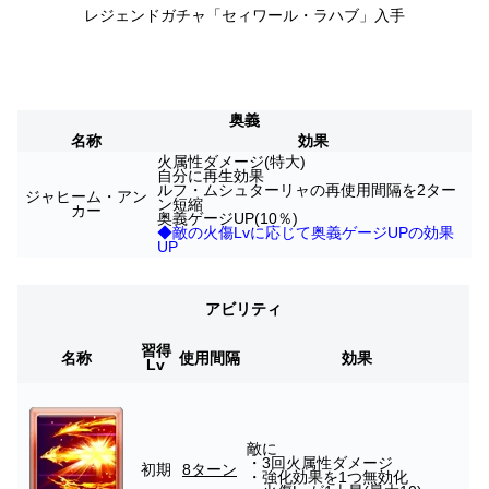
レジェンドガチャ「セィワール・ラハブ
」入手
奥義
名称
効果
火属性ダメージ(特大)
自分に再生効果
ルフ・ムシュターリャの再使用間隔を2ター
ジャヒーム・アン
ン短縮
カー
奥義ゲージUP(10％)
◆敵の火傷Lvに応じて奥義ゲージUPの効果
UP
アビリティ
習得
名称
使用間隔
効果
Lv
敵に
・3回火属性ダメージ
初期
8ターン
・強化効果を1つ無効化