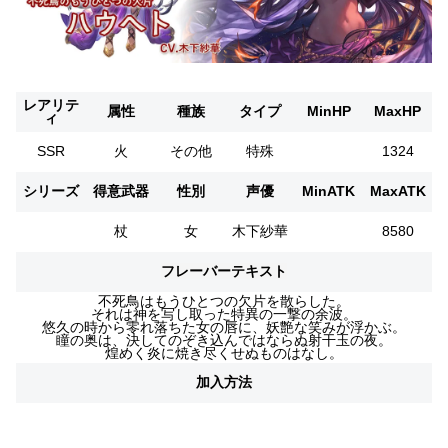
レアリテ
属性
種族
タイプ
MinHP
MaxHP
ィ
SSR
火
その他
特殊
1324
シリーズ
得意武器
性別
声優
MinATK
MaxATK
杖
女
木下紗華
8580
フレーバーテキスト
不死鳥はもうひとつの欠片を散らした。
それは神を写し取った特異の一撃の余波。
悠久の時から零れ落ちた女の唇に、妖艶な笑みが浮かぶ。
瞳の奥は、決してのぞき込んではならぬ射干玉の夜。
煌めく炎に焼き尽くせぬものはなし。
加入方法