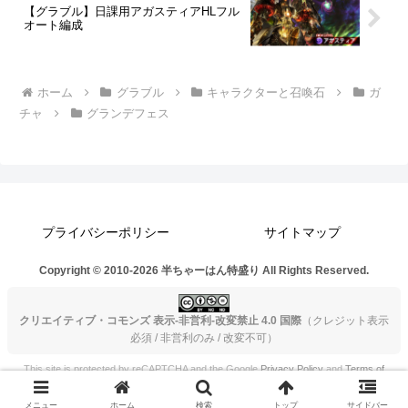
【グラブル】日課用アガスティアHLフル
オート編成
ホーム
グラブル
キャラクターと召喚石
ガ
チャ
グランデフェス
プライバシーポリシー
サイトマップ
Copyright © 2010-2026 半ちゃーはん特盛り All Rights Reserved.
クリエイティブ・コモンズ 表示-非営利-改変禁止 4.0 国際
（クレジット表示
必須 / 非営利のみ / 改変不可）
This site is protected by reCAPTCHA and the Google
Privacy Policy
and
Terms of
Service
apply.
メニュー
ホーム
検索
トップ
サイドバー