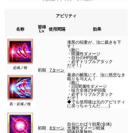
アビリティ
習得
名称
使用間隔
効果
Lv
漆黒の稲妻が、汝に裁きを下
す！
（敵に
・闇属性ダメージ
・自分のHP回復
・必ずトリプルアタック
だぞ！）
必滅ノ槍
初期
7ターン
暴虐の颶風にて、汝に慈悲なき
眠りを与えん！
（敵に
・2回闇属性ダメージ
・味方全体のHP回復
・必ずトリプルアタック
だぞ！
◆でも使用後は元のアビリティ
真・必滅ノ槍
に戻っちゃうんだ……)
自分にかばう効果(全体)
初期
8ターン
光属性ダメージ軽減
弱体効果無効