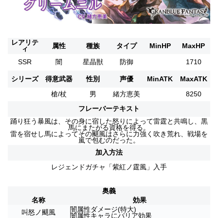
レアリテ
属性
種族
タイプ
MinHP
MaxHP
ィ
SSR
闇
星晶獣
防御
1710
シリーズ
得意武器
性別
声優
MinATK
MaxATK
槍/杖
男
緒方恵美
8250
フレーバーテキスト
踊り狂う暴風は、その身に宿した怒りによって雷霆と共鳴し、黒
馬にまたがる資格を得る。
雷を宿せし馬によってその颶風はさらに力強く吹き荒れ、戦場を
嵐で包むのだった。
加入方法
レジェンドガチャ「紫紅ノ霆風」入手
奥義
名称
効果
闇属性ダメージ(特大)
叫怒ノ颶風
闇属性キャラにバリア効果