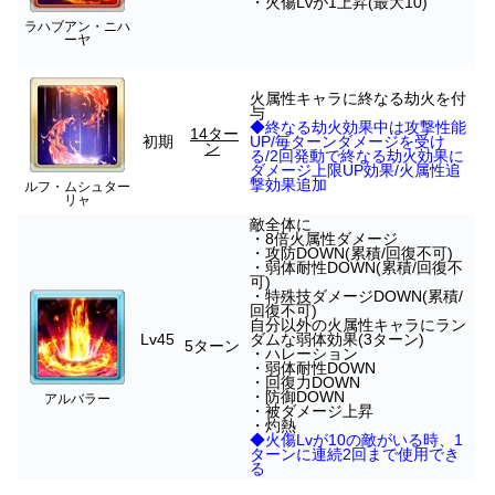
・火傷Lvが1上昇(最大10)
ラハブアン・ニハ
ーヤ
火属性キャラに終なる劫火を付
与
◆終なる劫火効果中は攻撃性能
14ター
初期
UP/毎ターンダメージを受け
ン
る/2回発動で終なる劫火効果に
ダメージ上限UP効果/火属性追
撃効果追加
ルフ・ムシュター
リャ
敵全体に
・8倍火属性ダメージ
・攻防DOWN(累積/回復不可)
・弱体耐性DOWN(累積/回復不
可)
・特殊技ダメージDOWN(累積/
回復不可)
自分以外の火属性キャラにラン
Lv45
ダムな弱体効果(3ターン)
5ターン
・ハレーション
・弱体耐性DOWN
・回復力DOWN
・防御DOWN
アルバラー
・被ダメージ上昇
・灼熱
◆火傷Lvが10の敵がいる時、1
ターンに連続2回まで使用でき
る