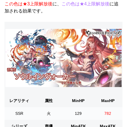
この色は★3上限解放後
に、
この色は★4上限解放後
に追
加される効果です。
レアリティ
属性
MinHP
MaxHP
SSR
火
129
782
シリーズ
声優
MinATK
MaxATK