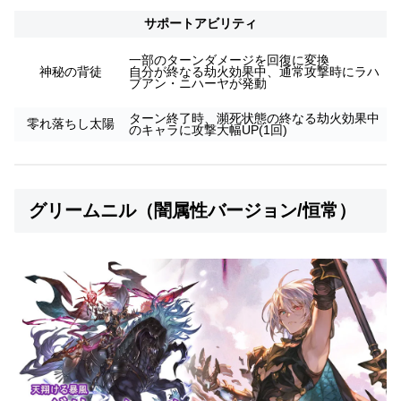
サポートアビリティ
一部のターンダメージを回復に変換
神秘の背徒
自分が終なる劫火効果中、通常攻撃時にラハ
ブアン・ニハーヤが発動
ターン終了時、瀕死状態の終なる劫火効果中
零れ落ちし太陽
のキャラに攻撃大幅UP(1回)
グリームニル（闇属性バージョン/恒常）