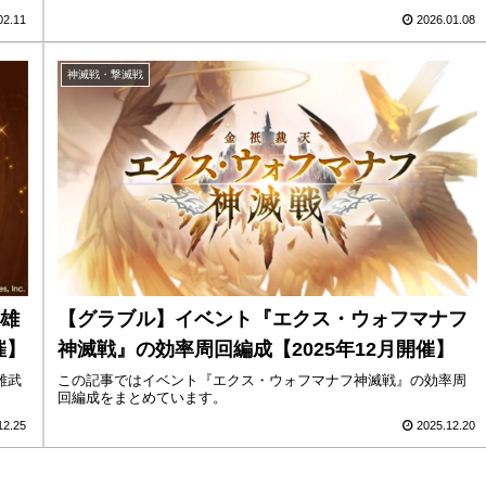
02.11
2026.01.08
神滅戦・撃滅戦
雄
【グラブル】イベント『エクス・ウォフマナフ
催】
神滅戦』の効率周回編成【2025年12月開催】
雄武
この記事ではイベント『エクス・ウォフマナフ神滅戦』の効率周
回編成をまとめています。
12.25
2025.12.20