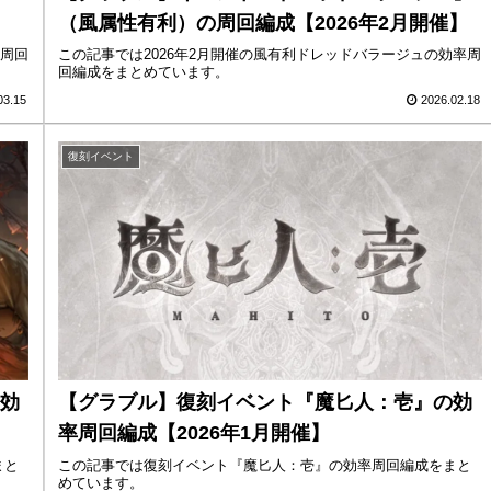
（風属性有利）の周回編成【2026年2月開催】
の周回
この記事では2026年2月開催の風有利ドレッドバラージュの効率周
回編成をまとめています。
03.15
2026.02.18
復刻イベント
効
【グラブル】復刻イベント『魔匕人：壱』の効
率周回編成【2026年1月開催】
まと
この記事では復刻イベント『魔匕人：壱』の効率周回編成をまと
めています。