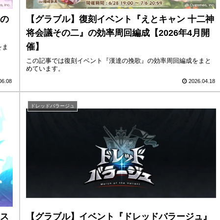
の
【グラブル】復刻イベント『えとキャン 十二神
将会議その二』の効率周回編成【2026年4月開
催】
をま
この記事では復刻イベント『漢達の挽歌』の効率周回編成をまと
めています。
06.08
2026.04.18
ドレッドバラージュ
ス
【グラブル】イベント『ドレッドバラージュ』