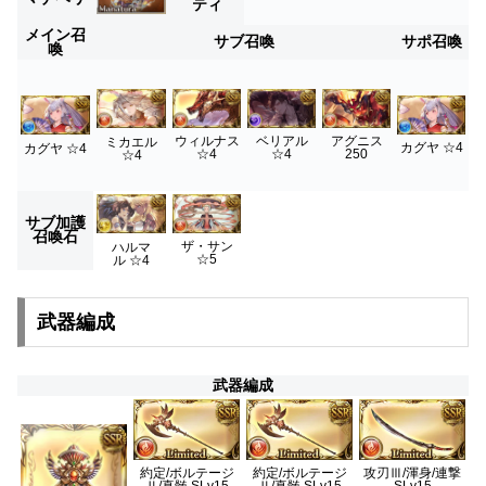
ティ
メイン召
サブ召喚
サポ召喚
喚
ウィルナス
ベリアル
アグニス
ミカエル
カグヤ ☆4
カグヤ ☆4
☆4
☆4
250
☆4
サブ加護
召喚石
ザ・サン
ハルマ
☆5
ル ☆4
武器編成
武器編成
約定/ボルテージ
約定/ボルテージ
攻刃Ⅲ/渾身/連撃