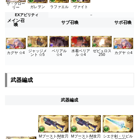
ザ・グロー
ラファエル
ヴァイト
ガレヲン
リー
EXアビリティ
－
メイン召
サブ召喚
サポ召喚
喚
ベリアル
水着ベリア
ゼピュロス
ジャッジメ
カグヤ ☆4
カグヤ ☆4
☆4
ル ☆4
250
ント ☆5
武器編成
武器編成
Mブースト/M攻刃
Mブースト/M攻刃
シエテ剣・リビル