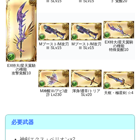
Ⅲ SLv15
Ⅲ SLv15
ド 覚醒20
EX特大/星天翼騎
Mブースト/M攻刃
Mブースト/M攻刃
の権能
Ⅲ SLv15
Ⅲ SLv15
特殊覚醒10
EX特大/星天翼騎
の権能
攻撃覚醒10
M神醒Ⅲ/アビ/虚
渾身/通常/トリア
天枢・極星剣 ☆4
詐 Lv230
SLv20
必要武器
神剣エクス・ペリオン×2