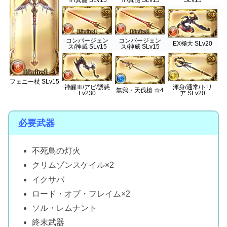
Ⅱ/真髄 SLv15
Ⅱ/真髄 SLv15
SLv15
コンバージェン
コンバージェン
EX極大 SLv20
ス/神威 SLv15
ス/神威 SLv15
フェニー杖 SLv15
神醒Ⅲ/アビ/誘惑
渾身/通常/トリ
無我・天伐槍 ☆4
Lv230
ア SLv20
必要武器
不死鳥の灯火
クリムゾンスケイル×2
イクサバ
ロード・オブ・フレイム×2
ソル・レムナント
終末武器