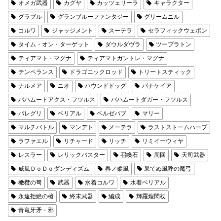
オメガ武器
カグヤ
カッツェリーラ
キャラクター
グラブル
グランブルーファンタジー
グリームニル
コルワ
ジャッジメント
スーテラ
セラフィックウェポン
タイム・オン・ターゲット
ダウルダヴラ
ツープラトン
ティアマト・マグナ
ティアマトガントレ・マグナ
テンペランス
ドラゴニックロッド
トリートスティック
ナルメア
ニオ
ハウンドドッグ
パナケイア
バハムートアクス・フツルス
バハムートダガー・フツルス
バレグリ
ベリアル
ベルゼバブ
マリー
マルチバトル
マンデト
メーテラ
ラストストームハープ
ラファエル
リチャード
リッチ
リミイーウィヤ
レスラー
レリックバスター
召喚石
周回
天司武器
威風ＤｏＤｏダンディズム
春ノ柔風
果てぬ風呼の魔弓
橄欖の弩
武器
水着コルワ
水着ベリアル
永遠拒絶の槍
終末武器
編成
輝羅煌閃杖
青竜牙矛・邪