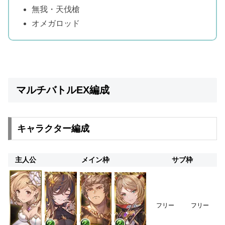
無我・天伐槍
オメガロッド
マルチバトルEX編成
キャラクター編成
主人公
メイン枠
サブ枠
フリー
フリー