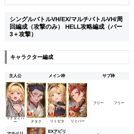
シングルバトルVH/EX/マルチバトルVH/周
回編成（攻撃のみ） HELL攻略編成（パー
3＋攻撃）
キャラクター編成
主人公
メイン枠
サブ枠
フリー
フリー
マナダイバ
リミゼタ
リミパー
ナタク
ー
EXアビリ
マナベリ
－