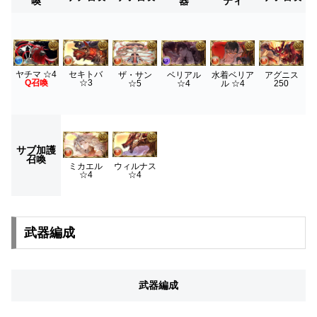
喚
器
ティ
ヤチマ ☆4
セキトバ
ザ・サン
ベリアル
水着ベリア
アグニス
Q召喚
☆3
☆5
☆4
ル ☆4
250
サブ加護
召喚
ウィルナス
ミカエル
☆4
☆4
武器編成
武器編成