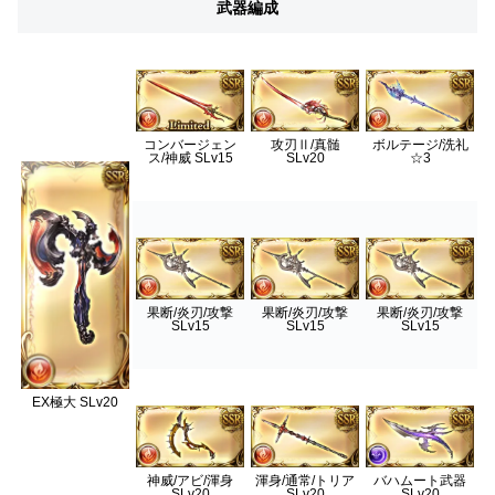
武器編成
コンバージェン
攻刃Ⅱ/真髄
ボルテージ/洗礼
ス/神威 SLv15
SLv20
☆3
果断/炎刃/攻撃
果断/炎刃/攻撃
果断/炎刃/攻撃
SLv15
SLv15
SLv15
EX極大 SLv20
神威/アビ/渾身
渾身/通常/トリア
バハムート武器
SLv20
SLv20
SLv20