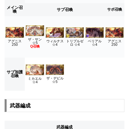
メイン召
サブ召喚
サポ召喚
喚
ザ・サン
アグニス
ウィルナス
トリプルゼ
ベリアル
アグニス
☆5
250
☆4
ロ
☆4
☆4
250
Q召喚
サブ加護
召喚
ザ・デビル
ミカエル
☆5
☆4
武器編成
武器編成