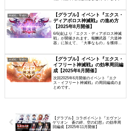
【グラブル】イベント『エクス・
神滅戦・撃滅戦
ディアボロス神滅戦』の進め方
【2025年8月開催】
6/6(金)より「エクス・ディアボロス神滅
戦」が開催されます。報酬武器「六道神
器」に加えて、「大事なもの」を獲得・
強化できるイベントで、「エクスシリー
ズボス」を討伐して次のレベルに挑戦し
ていく形式となります。
【グラブル】イベント『エクス・
神滅戦・撃滅戦
イフリート神滅戦』の効率周回編
成【2025年6月開催】
次回2025年6月開催のイベント『エク
ス・イフリート神滅戦』の周回編成のま
とめです。
【グラブル】コラボイベント『エヴァン
ゲリオン 蒼の絆、空の幻想』の効率周
回編成【2025年11月開催】