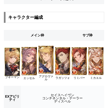
キャラクター編成
メイン枠
サブ枠
アグロヴァ
ブギーマン
ラガッツォ
リミパー
ミカエル
エッセル
ル
セイスヘイヴン
EXアビリ
コンチネンタル・テーラー
ティ
ディスペル