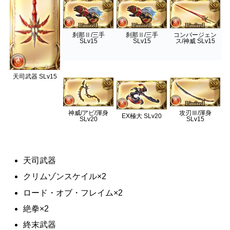
刹那Ⅱ/三手
刹那Ⅱ/三手
コンバージェン
SLv15
SLv15
ス/神威 SLv15
天司武器 SLv15
神威/アビ/渾身
攻刃Ⅲ/渾身
EX極大 SLv20
SLv20
SLv15
天司武器
クリムゾンスケイル×2
ロード・オブ・フレイム×2
絶拳×2
終末武器