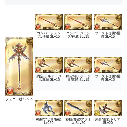
コンバージェン
コンバージェン
ブースト/刹那/襲
ス/神威 SLv15
ス/神威 SLv15
刃 SLv15
約定/ボルテージ
約定/ボルテージ
ブースト/刹那/襲
Ⅱ/真髄 SLv15
Ⅱ/真髄 SLv15
刃 SLv15
フェニー杖 SLv15
神醒/アビⅡ/極破
妙技/貫破/アラミ
渾身/通常/トリア
Lv250
ス SLv20
SLv20