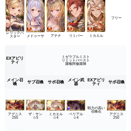
フリー
レリックバ
アテナ
リミパー
ミカエル
メドゥーサ
スター
ミゼラブルミスト
EXアビリ
リミットバースト
ティ
羅喉阿修羅陣
メイン召
メイン武
EXアビリ
サブ召喚
サポ召喚
サポ召喚
喚
器
ティ
戦力の高い
召喚石
アグニス
ザ・サン
ミカエル
ベリアル
アグニス
250
☆5
☆4
☆4
250