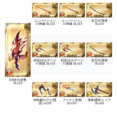
コンバージェン
コンバージェン
攻刃Ⅲ/渾身
ス/神威 SLv15
ス/神威 SLv15
SLv15
約定/ボルテージ
約定/ボルテージ
攻刃Ⅲ/渾身
Ⅱ/真髄 SLv15
Ⅱ/真髄 SLv15
SLv15
EX特大/攻撃
SLv15
M神威Ⅳ/アビ/誘
ブースト/刹那
渾身/通常/トリア
惑 Lv220
SLv10↑
SLv20