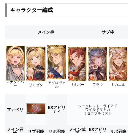
キャラクター編成
メイン枠
サブ枠
マナダイバ
アグロヴァ
リミパー
フラウ
ミカエル
リミゼタ
ー
ル
シークレットトライアド
EXアビリ
マナベリ
ワイルドマギカ
ティ
ミゼラブルミスト
メイン召
メイン武
EXアビリ
サブ召喚
サポ召喚
サポ召喚