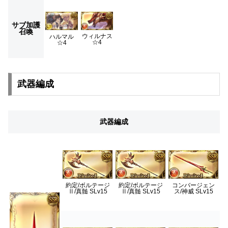
サブ加護
召喚
ウィルナス
ハルマル
☆4
☆4
武器編成
武器編成
約定/ボルテージ
約定/ボルテージ
コンバージェン
Ⅱ/真髄 SLv15
Ⅱ/真髄 SLv15
ス/神威 SLv15