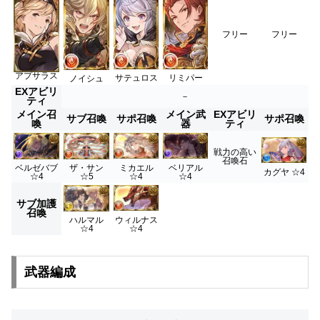
フリー
フリー
アプサラス
サテュロス
リミパー
ノイシュ
EXアビリ
－
ティ
メイン召
メイン武
EXアビリ
サブ召喚
サポ召喚
サポ召喚
喚
器
ティ
戦力の高い
召喚石
ミカエル
ベリアル
ベルゼバブ
ザ・サン
カグヤ ☆4
☆4
☆4
☆4
☆5
サブ加護
召喚
ウィルナス
ハルマル
☆4
☆4
武器編成