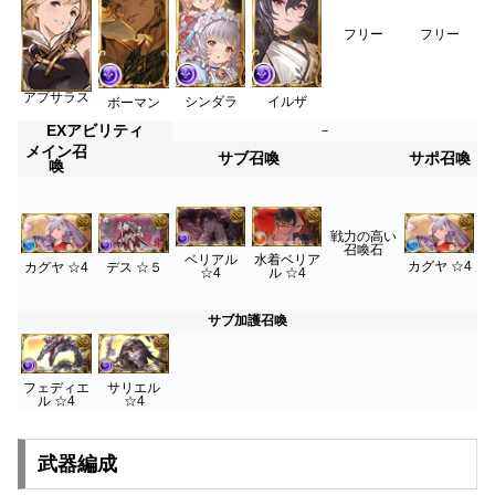
フリー
フリー
アプサラス
シンダラ
イルザ
ボーマン
EXアビリティ
－
メイン召
サブ召喚
サポ召喚
喚
戦力の高い
召喚石
ベリアル
水着ベリア
カグヤ ☆4
カグヤ ☆4
デス ☆５
☆4
ル
☆4
サブ加護召喚
フェディエ
サリエル
ル ☆4
☆4
武器編成