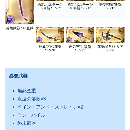
約定/ボルテージ
約定/ボルテージ
英傑/恩寵/攻撃
Ⅱ/真髄 SLv15
Ⅱ/真髄 SLv15
SLv15
英雄武器 SP/魔獄
神威/アビ/渾身
攻刃/三手/攻撃
渾身/通常/トリア
SLv20
SLv15
SLv20
必要武器
無銘金重
永遠の落款×3
ペイン・アンド・ストレイン×2
ウン・ハイル
終末武器