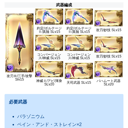
武器編成
約定/ボルテージ
約定/ボルテージ
攻刃/妙技 SLv15
Ⅱ/真髄 SLv15
Ⅱ/真髄 SLv15
コンバージェン
コンバージェン
攻刃/妙技 SLv15
ス/神威 SLv15
ス/神威 SLv15
攻刃Ⅲ/三手/攻撃
Slv15
神威Ⅱ/アビ/渾身
バハムート武器
天司武器 SLv15
SLv20
SLv20
必要武器
パラゾニウム
ペイン・アンド・ストレイン×2