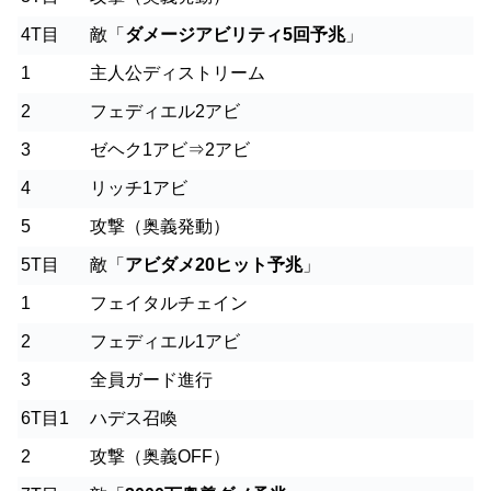
4T目
敵「
ダメージアビリティ5回予兆
」
1
主人公ディストリーム
2
フェディエル2アビ
3
ゼヘク1アビ⇒2アビ
4
リッチ1アビ
5
攻撃（奥義発動）
5T目
敵「
アビダメ20ヒット予兆
」
1
フェイタルチェイン
2
フェディエル1アビ
3
全員ガード進行
6T目1
ハデス召喚
2
攻撃（奥義OFF）