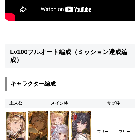
Lv100フルオート編成（ミッション達成編
成）
キャラクター編成
主人公
メイン枠
サブ枠
フリー
フリー