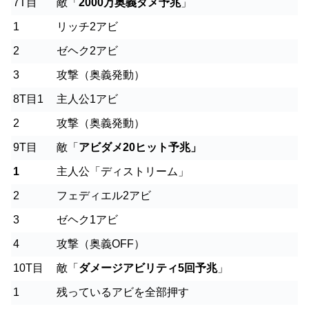
7T目
敵「
2000万奥義ダメ予兆
」
1
リッチ2アビ
2
ゼヘク2アビ
3
攻撃（奥義発動）
8T目1
主人公1アビ
2
攻撃（奥義発動）
9T目
敵「
アビダメ20ヒット予兆」
1
主人公「ディストリーム」
2
フェディエル2アビ
3
ゼヘク1アビ
4
攻撃（奥義OFF）
10T目
敵「
ダメージアビリティ5回予兆
」
1
残っているアビを全部押す