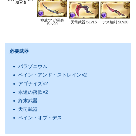
SLv15
神威/アビ/渾身
天司武器 SLv15
デス短剣 SLv20
SLv20
必要武器
パラゾニウム
ペイン・アンド・ストレイン×2
アゴナイズ×2
永遠の落款×2
終末武器
天司武器
ペイン・オブ・デス