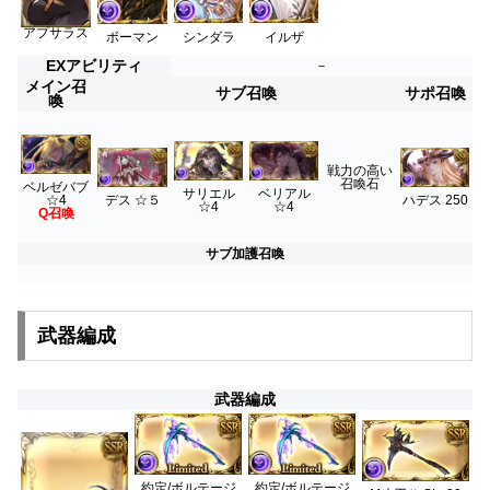
アプサラス
シンダラ
イルザ
ボーマン
EXアビリティ
－
メイン召
サブ召喚
サポ召喚
喚
戦力の高い
召喚石
ベルゼバブ
サリエル
ベリアル
ハデス 250
☆4
デス ☆５
☆4
☆4
Q召喚
サブ加護召喚
武器編成
武器編成
約定/ボルテージ
約定/ボルテージ