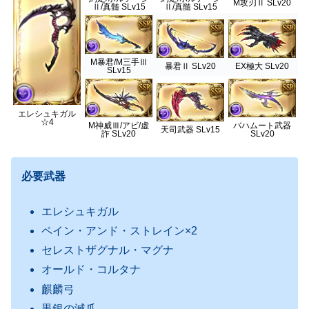
M攻刃Ⅱ SLv20
Ⅱ/真髄 SLv15
Ⅱ/真髄 SLv15
M暴君/M三手Ⅲ
暴君Ⅱ SLv20
EX極大 SLv20
SLv15
エレシュキガル
☆4
M神威Ⅲ/アビ/虚
バハムート武器
天司武器 SLv15
詐 SLv20
SLv20
必要武器
エレシュキガル
ペイン・アンド・ストレイン×2
セレストザグナル・マグナ
オールド・コルタナ
麒麟弓
黒銀の滅爪