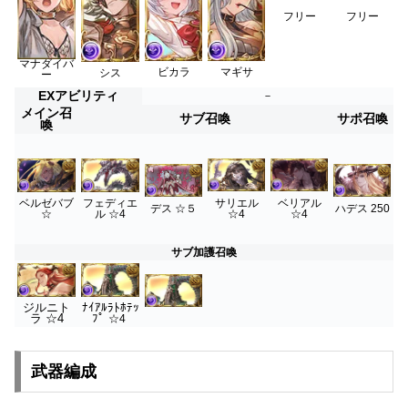
フリー
フリー
マナダイバ
ビカラ
マギサ
シス
ー
EXアビリティ
－
メイン召
サブ召喚
サポ召喚
喚
サリエル
ベリアル
ベルゼバブ
フェディエ
デス ☆５
ハデス 250
☆4
☆4
☆
ル ☆4
サブ加護召喚
ジルニト
ﾅｲｱﾙﾗﾄﾎﾃｯ
ラ ☆4
ﾌﾟ
☆4
武器編成