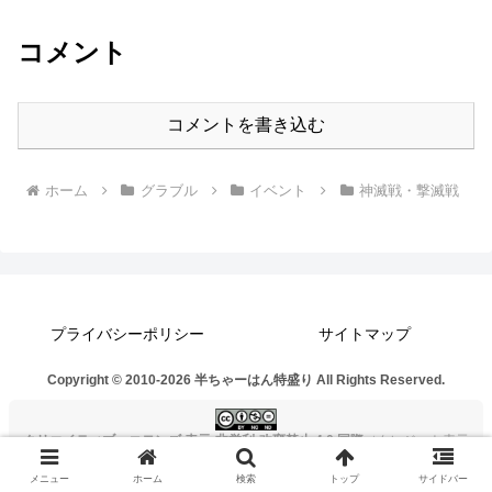
コメント
コメントを書き込む
ホーム
グラブル
イベント
神滅戦・撃滅戦
プライバシーポリシー
サイトマップ
Copyright © 2010-2026 半ちゃーはん特盛り All Rights Reserved.
クリエイティブ・コモンズ 表示-非営利-改変禁止 4.0 国際
（クレジット表示
必須 / 非営利のみ / 改変不可）
メニュー
ホーム
検索
トップ
サイドバー