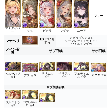
フリー
マナダイバ
ビカラ
マギサ
ニーア
シス
ー
ミゼラブルミスト
EXアビリ
マナベリ
シークレットトライアド
ティ
ワイルドマギカ
メイン召
サブ召喚
サポ召喚
喚
サリエル
ベリアル
フェディエ
ベルゼバブ
カグヤ ☆4
デス ☆５
☆4
☆4
ル ☆0
☆4
サブ加護召喚
ジルニトラ
ﾅｲｱﾙﾗﾄﾎﾃｯ
☆3
ﾌﾟ ☆4