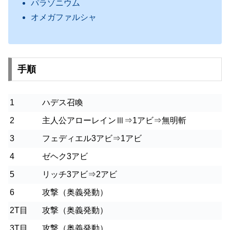
パラゾニウム
オメガファルシャ
手順
1
ハデス召喚
2
主人公アローレインⅢ⇒1アビ⇒無明斬
3
フェディエル3アビ⇒1アビ
4
ゼヘク3アビ
5
リッチ3アビ⇒2アビ
6
攻撃（奥義発動）
2T目
攻撃（奥義発動）
3T目
攻撃（奥義発動）