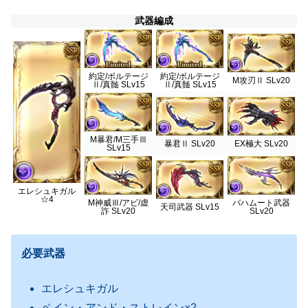
武器編成
約定/ボルテージ
約定/ボルテージ
M攻刃Ⅱ SLv20
Ⅱ/真髄 SLv15
Ⅱ/真髄 SLv15
M暴君/M三手Ⅲ
暴君Ⅱ SLv20
EX極大 SLv20
SLv15
エレシュキガル
☆4
M神威Ⅲ/アビ/虚
バハムート武器
天司武器 SLv15
詐 SLv20
SLv20
必要武器
エレシュキガル
ペイン・アンド・ストレイン×2