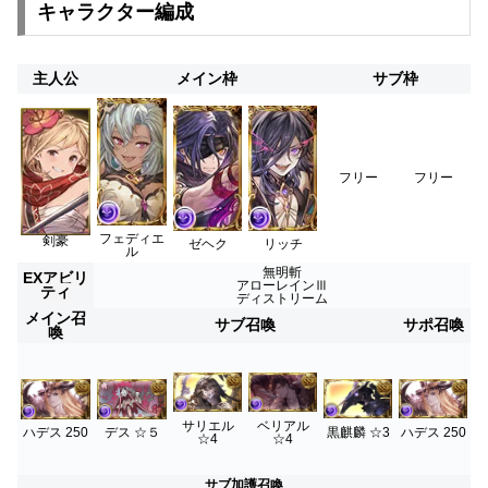
キャラクター編成
主人公
メイン枠
サブ枠
フリー
フリー
フェディエ
剣豪
ゼヘク
リッチ
ル
無明斬
EXアビリ
アローレインⅢ
ティ
ディストリーム
メイン召
サブ召喚
サポ召喚
喚
サリエル
ベリアル
黒麒麟 ☆3
ハデス 250
ハデス 250
デス ☆５
☆4
☆4
サブ加護召喚