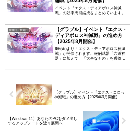
編成【2025年8月開催】
イベント『エクス・ディアボロス神滅
戦』の効率周回編成をまとめています。
【グラブル】イベント『エクス・
神滅戦・撃滅戦
ディアボロス神滅戦』の進め方
【2025年8月開催】
6/6(金)より「エクス・ディアボロス神滅
戦」が開催されます。報酬武器「六道神
器」に加えて、「大事なもの」を獲得・
強化できるイベントで、「エクスシリー
ズボス」を討伐して次のレベルに挑戦し
ていく形式となります。
【グラブル】イベント『エクス・コロゥ
神滅戦』の進め方【2025年3月開催】
【Windows 11】あなたのPCをダメ出し
するアップデートを近々展開へ