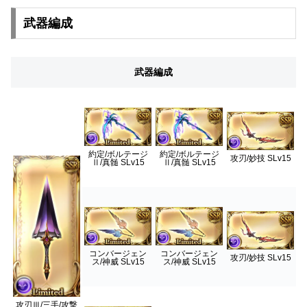
武器編成
武器編成
約定/ボルテージ
約定/ボルテージ
攻刃/妙技 SLv15
Ⅱ/真髄 SLv15
Ⅱ/真髄 SLv15
コンバージェン
コンバージェン
攻刃/妙技 SLv15
ス/神威 SLv15
ス/神威 SLv15
攻刃Ⅲ/三手/攻撃