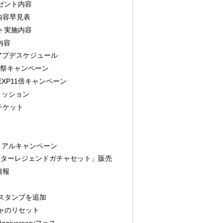
ゼント内容
内容早見表
ト実施内容
内容
のアプデスケジュール
y 前夜祭キャンペーン
EXP11倍キャンペーン
ミッション
チケット
リアルキャンペーン
sary スターレジェンドガチャセット」販売
情報
スタンプを追加
ャのリセット
iversaryフェス