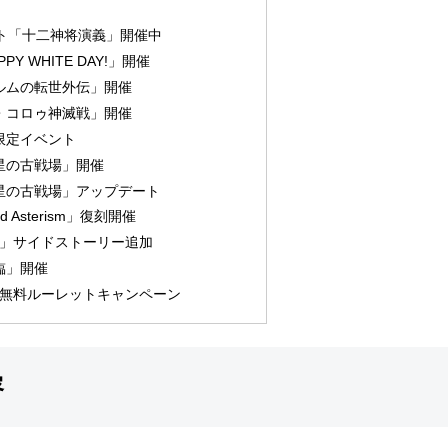
ント「十二神将演義」開催中
Y WHITE DAY!」開催
ルムの転世外伝」開催
・コロゥ神滅戦」開催
限定イベント
星の古戦場」開催
星の古戦場」アップデート
 Asterism」復刻開催
Stars」サイドストーリー追加
臨」開催
ャ無料ルーレットキャンペーン
容