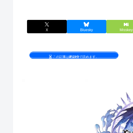
X
Bluesky
Misskey
この記事は
約19分
で読めます。