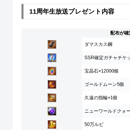
11周年生放送プレゼント内容
配布が確
ダマスカス鋼
SSR確定ガチャチケ
宝晶石×
12000個
ゴールドムーン
5個
久遠の指輪×
1個
ニューワールドクォー
50万
ルピ