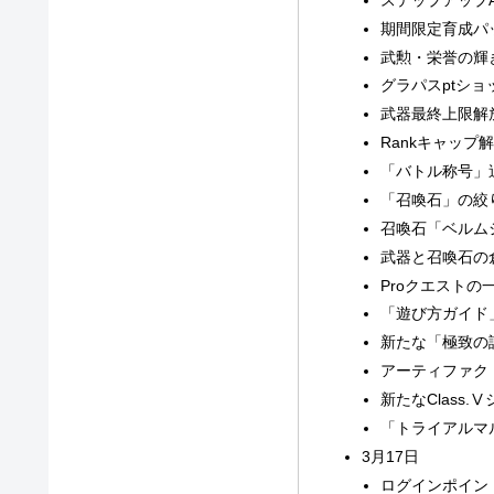
期間限定育成パ
武勲・栄誉の輝
グラパスptシ
武器最終上限解
Rankキャップ
「バトル称号」
「召喚石」の絞
召喚石「ベルム
武器と召喚石の
Proクエスト
「遊び方ガイド
新たな「極致の
アーティファク
新たなClass.
「トライアルマ
3月17日
ログインポイン