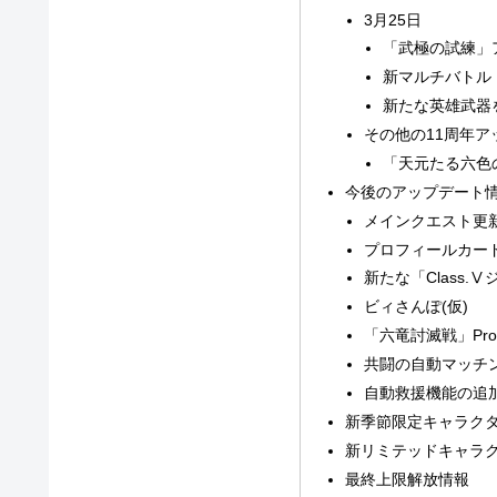
3月25日
「武極の試練」
新マルチバトル
新たな英雄武器
その他の11周年ア
「天元たる六色
今後のアップデート
メインクエスト更
プロフィールカー
新たな「Class.
ビィさんぽ(仮)
「六竜討滅戦」Pr
共闘の自動マッチ
自動救援機能の追
新季節限定キャラク
新リミテッドキャラ
最終上限解放情報