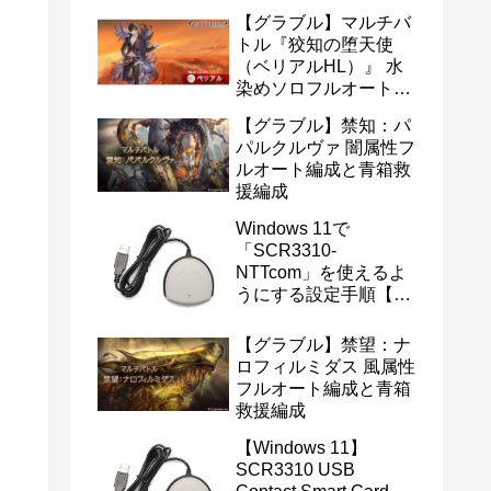
【グラブル】マルチバ
トル『狡知の堕天使
（ベリアルHL）』 水
染めソロフルオート編
成
【グラブル】禁知：パ
パルクルヴァ 闇属性フ
ルオート編成と青箱救
援編成
Windows 11で
「SCR3310-
NTTcom」を使えるよ
うにする設定手順【マ
イナンバー・e-Tax対
応】
【グラブル】禁望：ナ
ロフィルミダス 風属性
フルオート編成と青箱
救援編成
【Windows 11】
SCR3310 USB