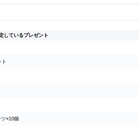
定しているプレゼント
ット
ツ×
10
個