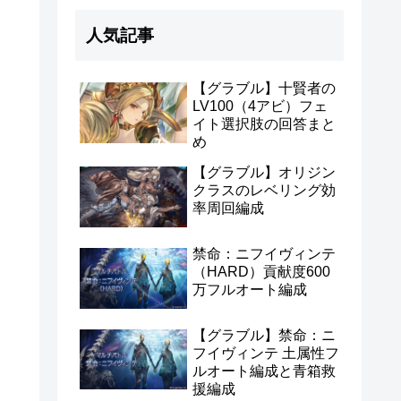
人気記事
【グラブル】十賢者の
LV100（4アビ）フェ
イト選択肢の回答まと
め
【グラブル】オリジン
クラスのレベリング効
率周回編成
禁命：ニフイヴィンテ
（HARD）貢献度600
万フルオート編成
【グラブル】禁命：ニ
フイヴィンテ 土属性フ
ルオート編成と青箱救
援編成