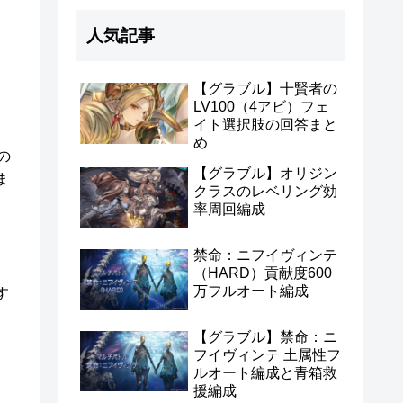
人気記事
【グラブル】十賢者の
LV100（4アビ）フェ
イト選択肢の回答まと
め
の
【グラブル】オリジン
ま
クラスのレベリング効
率周回編成
禁命：ニフイヴィンテ
（HARD）貢献度600
万フルオート編成
す
【グラブル】禁命：ニ
フイヴィンテ 土属性フ
ルオート編成と青箱救
援編成