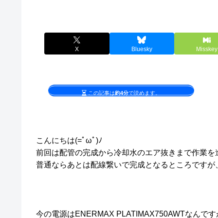
X
Bluesky
Misskey
この記事は
約4分
で読めます。
こんにちは(=ﾟωﾟ)ﾉ
前回は配管の完成から冷却水のエア抜きまで作業を
普通ならあとは配線繋いで完成となるところですが
今の電源はENERMAX PLATIMAX750AWTなんです