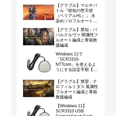
【グラブル】マルチバ
トル『狡知の堕天使
（ベリアルHL）』 水
染めソロフルオート編
成
【グラブル】禁知：パ
パルクルヴァ 闇属性フ
ルオート編成と青箱救
援編成
Windows 11で
「SCR3310-
NTTcom」を使えるよ
うにする設定手順【マ
イナンバー・e-Tax対
応】
【グラブル】禁望：ナ
ロフィルミダス 風属性
フルオート編成と青箱
救援編成
【Windows 11】
SCR3310 USB