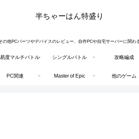
半ちゃーはん特盛り
その他PCパーツやデバイスのレビュー、自作PCや自宅サーバーに関わ
易度マルチバトル
シングルバトル
攻略編成
PC関連
Master of Epic
他のゲーム
。