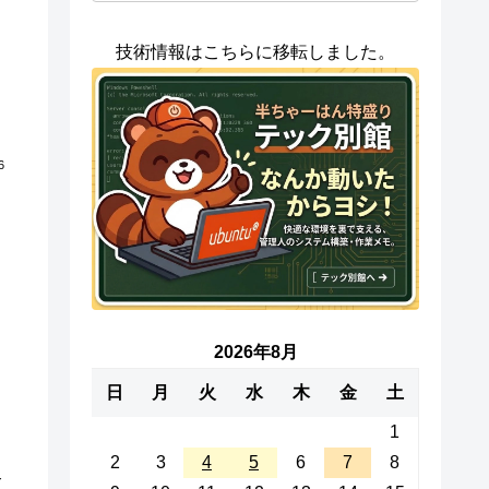
技術情報はこちらに移転しました。
6
2026年8月
日
月
火
水
木
金
土
1
2
3
4
5
6
7
8
合