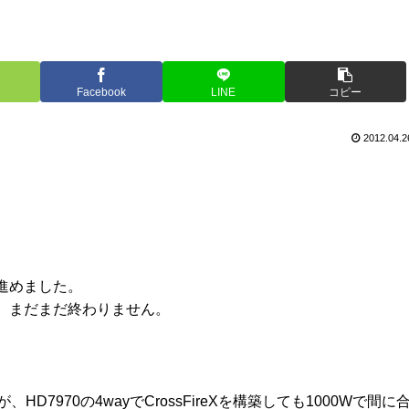
Facebook
LINE
コピー
2012.04.2
進めました。
、まだまだ終わりません。
が、HD7970の4wayでCrossFireXを構築しても1000Wで間に