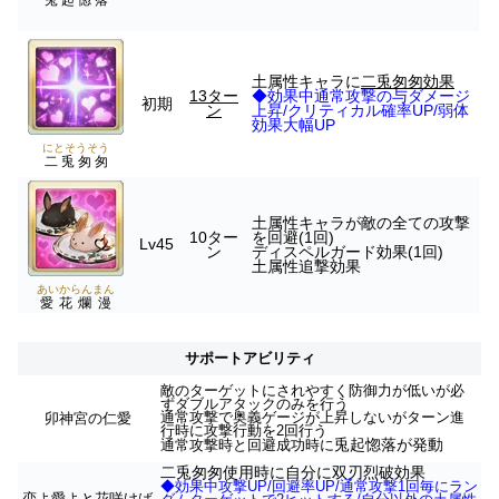
兎起惚落
土属性キャラに
二兎匆匆効果
13ター
◆効果中通常攻撃の与ダメージ
初期
ン
上昇/クリティカル確率UP/弱体
効果大幅UP
にとそうそう
二兎匆匆
土属性キャラが敵の全ての攻撃
10ター
を回避(1回)
Lv45
ン
ディスペルガード効果(1回)
土属性追撃効果
あいからんまん
愛花爛漫
サポートアビリティ
敵のターゲットにされやすく防御力が低いが必
ずダブルアタックのみを行う
通常攻撃で奥義ゲージが上昇しないがターン進
卯神宮の仁愛
行時に攻撃行動を2回行う
兎起惚落が発動
通常攻撃時と回避成功時に
二兎匆匆使用時に自分に双刃烈破効果
◆効果中攻撃UP/回避率UP/通常攻撃1回毎にラン
恋よ愛よと花咲けば