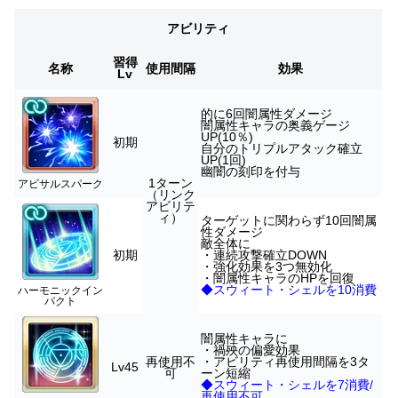
アビリティ
習得
名称
使用間隔
効果
Lv
的に6回闇属性ダメージ
闇属性キャラの奥義ゲージ
UP(10％)
初期
自分のトリプルアタック確立
UP(1回)
幽闇の刻印を付与
1ターン
アビサルスパーク
（リンク
アビリテ
ィ）
ターゲットに関わらず10回闇属
性ダメージ
敵全体に
初期
・連続攻撃確立DOWN
・強化効果を3つ無効化
・闇属性キャラのHPを回復
◆スウィート・シェルを10消費
ハーモニックイン
パクト
闇属性キャラに
・禍殃の偏愛効果
再使用不
・アビリティ再使用間隔を3タ
Lv45
可
ーン短縮
◆スウィート・シェルを7消費/
再使用不可