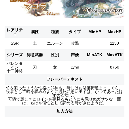
レアリテ
属性
種族
タイプ
MinHP
MaxHP
ィ
SSR
土
エルーン
攻撃
1130
シリーズ
得意武器
性別
声優
MinATK
MaxATK
バレンタ
イン
刀
女
Lynn
8750
十二神将
フレーバーテキスト
竹を割ったような性格の卯神も、時にはお洒落街道まっしぐら。
役者として幅を狭めぬように必死に思い出すは、かつてあったは
ずの乙女心。
可憐で麗しきヒロインを夢見るもどうにも隠せぬガサツな一面
は、もはや個性として諦める時がきたようだ。
加入方法