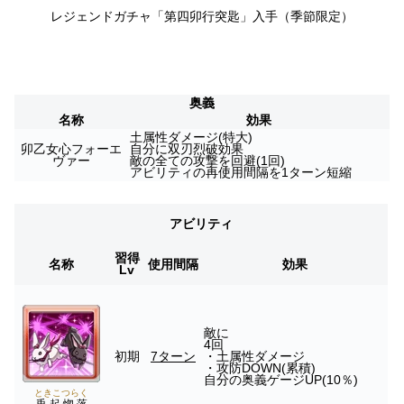
レジェンドガチャ「第四卯行突匙
」入手（季節限定）
奥義
名称
効果
土属性ダメージ(特大)
卯乙女心フォーエ
自分に双刃烈破効果
ヴァー
敵の全ての攻撃を回避(1回)
アビリティの再使用間隔を1ターン短縮
アビリティ
習得
名称
使用間隔
効果
Lv
敵に
4回
初期
7ターン
・土属性ダメージ
・攻防DOWN(累積)
自分の奥義ゲージUP(10％)
ときこつらく