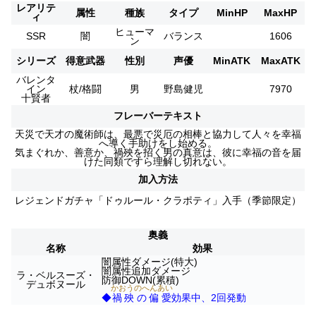
レアリテ
属性
種族
タイプ
MinHP
MaxHP
ィ
ヒューマ
SSR
闇
バランス
1606
ン
シリーズ
得意武器
性別
声優
MinATK
MaxATK
バレンタ
イン
杖/格闘
男
野島健児
7970
十賢者
フレーバーテキスト
天災で天才の魔術師は、最悪で災厄の相棒と協力して人々を幸福
へ導く手助けをし始める。
気まぐれか、善意か、禍殃を招く男の真意は、彼に幸福の音を届
けた同類ですら理解し切れない。
加入方法
レジェンドガチャ「ドゥルール・クラポティ」入手（季節限定）
奥義
名称
効果
闇属性ダメージ(特大)
闇属性追加ダメージ
ラ・ベルスーズ・
防御DOWN(累積)
デュボヌール
かおうのへんあい
◆
禍殃の偏愛
効果中、2回発動