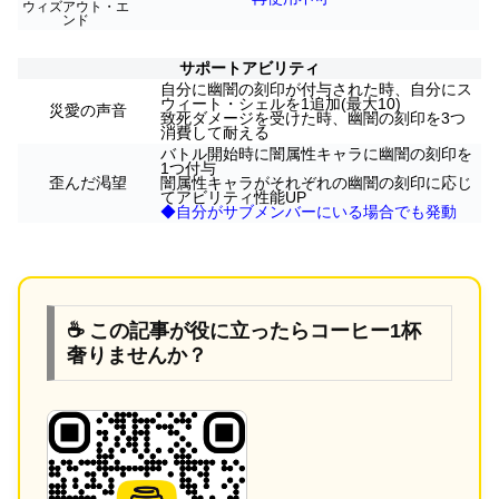
ウィズアウト・エ
ンド
サポートアビリティ
自分に幽闇の刻印が付与された時、自分にス
ウィート・シェルを1追加(最大10)
災愛の声音
致死ダメージを受けた時、幽闇の刻印を3つ
消費して耐える
バトル開始時に闇属性キャラに幽闇の刻印を
1つ付与
歪んだ渇望
闇属性キャラがそれぞれの幽闇の刻印に応じ
てアビリティ性能UP
◆自分がサブメンバーにいる場合でも発動
☕ この記事が役に立ったらコーヒー1杯
奢りませんか？