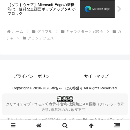
【ソフトウェア】Microsoft Edgeの新機
能は、迷惑な全画面ポップアップをAIが
ブロック
ホーム
グラブル
キャラクターと召喚石
ガ
チャ
グランデフェス
プライバシーポリシー
サイトマップ
Copyright © 2010-2026 半ちゃーはん特盛り All Rights Reserved.
クリエイティブ・コモンズ 表示-非営利-改変禁止 4.0 国際
（クレジット表示
必須 / 非営利のみ / 改変不可）
This site is protected by reCAPTCHA and the Google
Privacy Policy
and
Terms of
Service
apply.