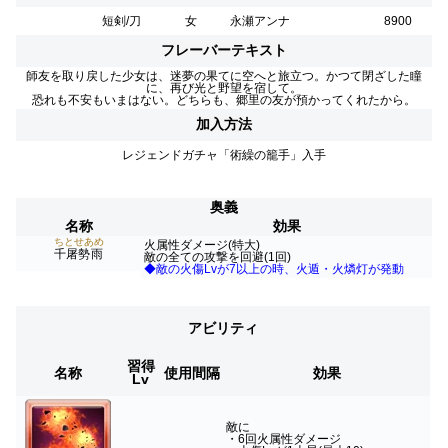
短剣/刀
女
永瀬アンナ
8900
フレーバーテキスト
師友を取り戻した少女は、迷夢の果てに空へと旅立つ。かつて閉ざした瞳
に、再び光と野望を宿して。
恐れも不安もいまはない。どちらも、郷里の友が預かってくれたから。
加入方法
レジェンドガチャ「術繰の籠手」入手
奥義
名称
効果
ちとせあめ
火属性ダメージ(特大)
千屠勢雨
敵の全ての攻撃を回避(1回)
◆敵の火傷Lvが7以上の時、火遁・火燐灯が発動
アビリティ
習得
名称
使用間隔
効果
Lv
敵に
・6回火属性ダメージ