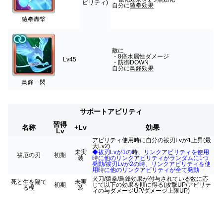
ビリティ)
自分に
猿拳効果
猿拳轟撃
敵に
・8倍水属性ダメージ
Lv45
・防御DOWN
自分に
鳥鋒効果
鳥鋒一閃
サポートアビリティ
習得
名称
+Lv
効果
Lv
アビリティ使用時に自分の祓刃Lvが1上昇(最
大Lv2)
未実
◆祓刃Lvが1の時、リンクアビリティを使用
祓厄の刃
初期
装
時に他のリンクアビリティがランダムに1つ
発動/祓刃Lvが2の時、リンクアビリティを使
用時に他のリンクアビリティが全て発動
犬刀/猿拳/鳥鋒効果が付与されている数に応
死と生を隔て
未実
初期
じて以下の効果を順に得る(攻撃UP/アビリテ
る楔
装
ィの与ダメージUP/ダメージ上限UP)