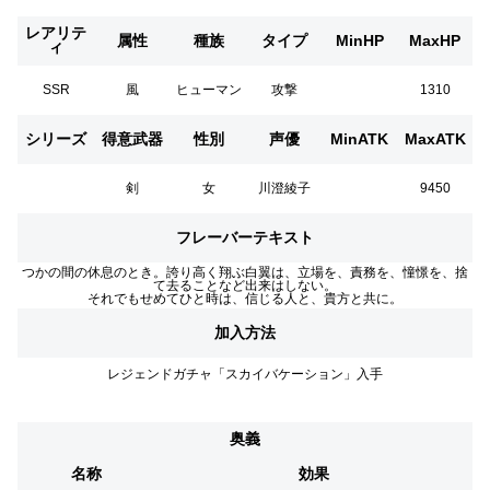
レアリテ
属性
種族
タイプ
MinHP
MaxHP
ィ
SSR
風
ヒューマン
攻撃
1310
シリーズ
得意武器
性別
声優
MinATK
MaxATK
剣
女
川澄綾子
9450
フレーバーテキスト
つかの間の休息のとき。誇り高く翔ぶ白翼は、立場を、責務を、憧憬を、捨
て去ることなど出来はしない。
それでもせめてひと時は、信じる人と、貴方と共に。
加入方法
レジェンドガチャ「スカイバケーション」入手
奥義
名称
効果