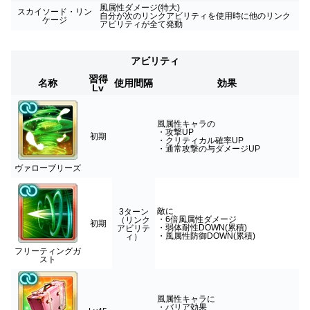
風属性ダメージ(特大)
スカイソード・リン
自分が次のリンクアビリティを使用時に他のリンク
ケージ
アビリティが全て発動
アビリティ
習得
名称
使用間隔
効果
Lv
風属性キャラの
・攻撃UP
初期
・クリティカル確率UP
・通常攻撃の与ダメージUP
ヴァローブリーズ
敵に
3ターン
・6倍風属性ダメージ
（リンク
初期
・弱体耐性DOWN(累積)
アビリテ
・風属性防御DOWN(累積)
ィ）
フリーティングガ
スト
風属性キャラに
・バリア効果