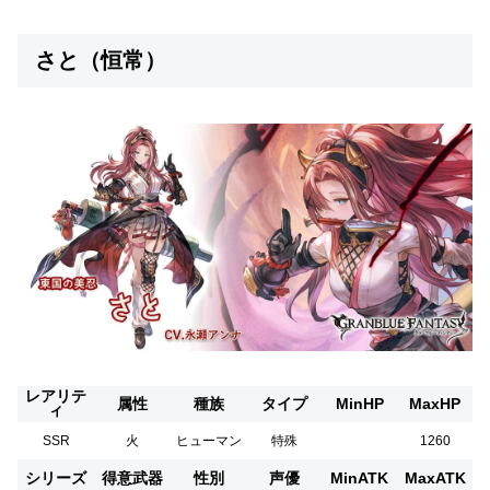
さと（恒常）
レアリテ
属性
種族
タイプ
MinHP
MaxHP
ィ
SSR
火
ヒューマン
特殊
1260
シリーズ
得意武器
性別
声優
MinATK
MaxATK