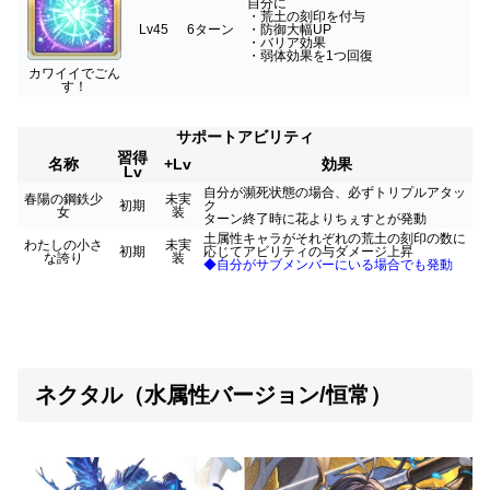
自分に
・荒土の刻印を付与
Lv45
6ターン
・防御大幅UP
・バリア効果
・弱体効果を1つ回復
カワイイでごん
す！
サポートアビリティ
習得
名称
+Lv
効果
Lv
自分が瀕死状態の場合、必ずトリプルアタッ
春陽の鋼鉄少
未実
初期
ク
女
装
ターン終了時に花よりちぇすとが発動
土属性キャラがそれぞれの荒土の刻印の数に
わたしの小さ
未実
初期
応じてアビリティの与ダメージ上昇
な誇り
装
◆自分がサブメンバーにいる場合でも発動
ネクタル（水属性バージョン/恒常）