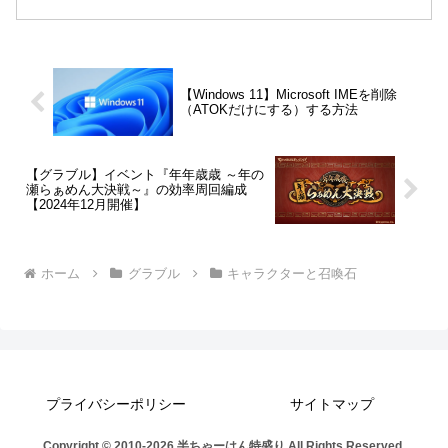
MinATKMaxATKクリスマス銃女鬼頭明里
19259075フレーバーテキスト夜の王は若
き共犯者に手...
【Windows 11】Microsoft IMEを削除
（ATOKだけにする）する方法
【グラブル】イベント『年年歳歳 ～年の
瀬らぁめん大決戦～』の効率周回編成
【2024年12月開催】
ホーム
グラブル
キャラクターと召喚石
プライバシーポリシー
サイトマップ
Copyright © 2010-2026 半ちゃーはん特盛り All Rights Reserved.