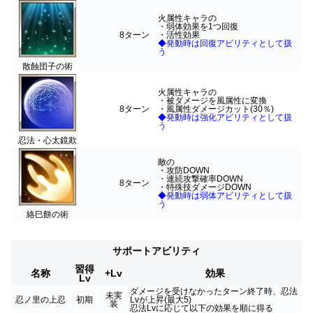
火属性キャラの
・弱体効果を1つ回復
8ターン
・活性効果
◆発動時は回復アビリティとして扱
う
散蝕団子の術
火属性キャラの
・被ダメージを風属性に変換
8ターン
・風属性ダメージカット(30％)
◆発動時は強化アビリティとして扱
う
忍法・心太鏡欺
敵の
・攻防DOWN
・連続攻撃確率DOWN
8ターン
・特殊技ダメージDOWN
◆発動時は弱体アビリティとして扱
う
絡巳餅の術
サポートアビリティ
習得
名称
+Lv
効果
Lv
ダメージを受けなかったターン終了時、忍法
未実
忍ノ里の上忍
初期
Lvが上昇(最大5)
装
忍法Lvに応じて
以下の効果
を順に得る