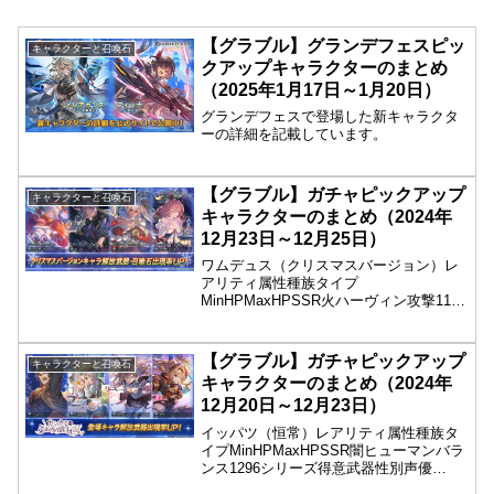
【グラブル】グランデフェスピッ
キャラクターと召喚石
クアップキャラクターのまとめ
（2025年1月17日～1月20日）
グランデフェスで登場した新キャラクタ
ーの詳細を記載しています。
【グラブル】ガチャピックアップ
キャラクターと召喚石
キャラクターのまとめ（2024年
12月23日～12月25日）
ワムデュス（クリスマスバージョン）レ
アリティ属性種族タイプ
MinHPMaxHPSSR火ハーヴィン攻撃1152
シリーズ得意武器性別声優
MinATKMaxATKクリスマス杖/斧女長縄
まりあ10080フレーバーテキスト聖夜の
【グラブル】ガチャピックアップ
キャラクターと召喚石
贈り物とは、相手を想う...
キャラクターのまとめ（2024年
12月20日～12月23日）
イッパツ（恒常）レアリティ属性種族タ
イプMinHPMaxHPSSR闇ヒューマンバラ
ンス1296シリーズ得意武器性別声優
MinATKMaxATK格闘男若本規夫8720フレ