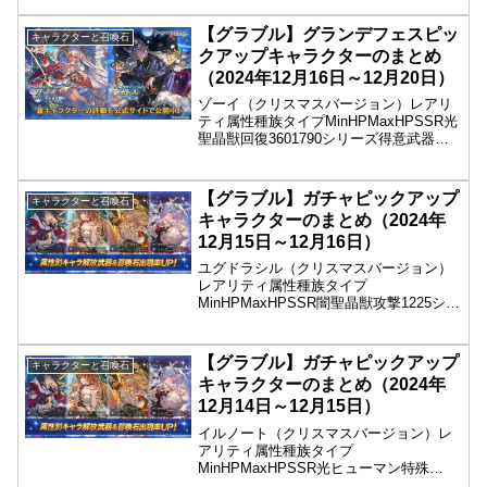
ーバーテキストラーメンを愛する男は、
数多の食材と共に空域を越え、ついに
【グラブル】グランデフェスピッ
キャラクターと召喚石
敬...
クアップキャラクターのまとめ
（2024年12月16日～12月20日）
ゾーイ（クリスマスバージョン）レアリ
ティ属性種族タイプMinHPMaxHPSSR光
聖晶獣回復3601790シリーズ得意武器性
別声優MinATKMaxATKクリスマス杖女小
清水亜美10506250フレーバーテキスト加
入方法レジェンドガチャ「均...
【グラブル】ガチャピックアップ
キャラクターと召喚石
キャラクターのまとめ（2024年
12月15日～12月16日）
ユグドラシル（クリスマスバージョン）
レアリティ属性種族タイプ
MinHPMaxHPSSR闇聖晶獣攻撃1225シリ
ーズ得意武器性別声優MinATKMaxATKク
リスマス格闘女？？？9875フレーバーテ
キスト万象を見つめてきた静かなる生き
【グラブル】ガチャピックアップ
キャラクターと召喚石
証人が、...
キャラクターのまとめ（2024年
12月14日～12月15日）
イルノート（クリスマスバージョン）レ
アリティ属性種族タイプ
MinHPMaxHPSSR光ヒューマン特殊
1851225シリーズ得意武器性別声優