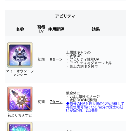
アビリティ
習得
名称
使用間隔
効果
Lv
土属性キャラの
・攻撃UP
初期
8ターン
・アビリティ性能UP
・アビリティ与ダメージ上昇
・荒土の刻印を付与
マイ・オウン・フ
ァンシー
敵全体に
・5回土属性ダメージ
・攻防DOWN(累積)
初期
7ターン
◆自分のHPを最大値の40％消費して
再度使用可能になる/自分の荒土の刻
印が5の時、2回発動
花よりちぇすと