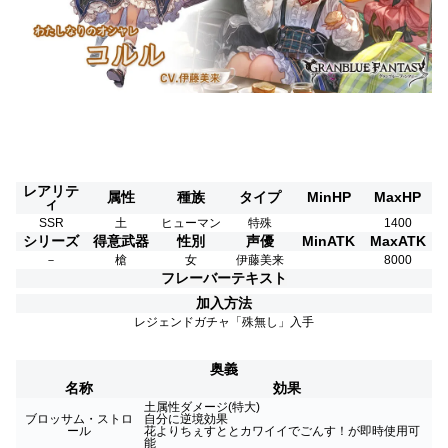
レアリテ
属性
種族
タイプ
MinHP
MaxHP
ィ
SSR
土
ヒューマン
特殊
1400
シリーズ
得意武器
性別
声優
MinATK
MaxATK
－
槍
女
伊藤美来
8000
フレーバーテキスト
加入方法
レジェンドガチャ「殊無し
」入手
奥義
名称
効果
土属性ダメージ(特大)
ブロッサム・ストロ
自分に逆境効果
ール
花よりちぇすととカワイイでごんす！が即時使用可
能