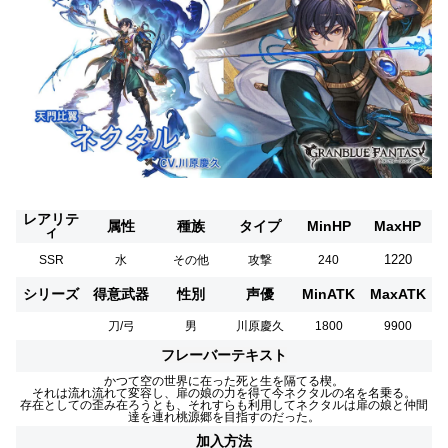
レアリテ
属性
種族
タイプ
MinHP
MaxHP
ィ
1220
SSR
水
その他
攻撃
240
シリーズ
得意武器
性別
声優
MinATK
MaxATK
刀/弓
男
川原慶久
1800
9900
フレーバーテキスト
かつて空の世界に在った死と生を隔てる楔。
それは流れ流れて変容し、扉の娘の力を得て今ネクタルの名を名乗る。
存在としての歪み在ろうとも、それすらも利用してネクタルは扉の娘と仲間
達を連れ桃源郷を目指すのだった。
加入方法