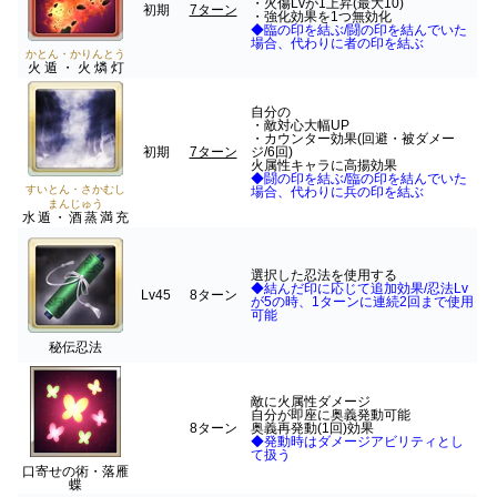
・火傷Lvが1上昇(最大10)
初期
7ターン
・強化効果を1つ無効化
◆臨の印を結ぶ/闘の印を結んでいた
場合、代わりに者の印を結ぶ
かとん・かりんとう
火遁・火燐灯
自分の
・敵対心大幅UP
・カウンター効果(回避・被ダメー
初期
7ターン
ジ/6回)
火属性キャラに高揚効果
◆闘の印を結ぶ/臨の印を結んでいた
すいとん・さかむし
場合、代わりに兵の印を結ぶ
まんじゅう
水遁・酒蒸満充
選択した忍法を使用する
◆結んだ印に応じて追加効果/忍法Lv
Lv45
8ターン
が5の時、1ターンに連続2回まで使用
可能
秘伝忍法
敵に火属性ダメージ
自分が即座に奥義発動可能
8ターン
奥義再発動(1回)効果
◆発動時はダメージアビリティとし
て扱う
口寄せの術・落雁
蝶