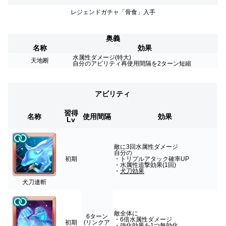
レジェンドガチャ「骨食」入手
奥義
名称
効果
水属性ダメージ(特大)
天地断
自分のアビリティ再使用間隔を2ターン短縮
アビリティ
習得
名称
使用間隔
効果
Lv
敵に3回水属性ダメージ
自分の
初期
・トリプルアタック確率UP
・水属性追撃効果(1回)
・
犬刀効果
犬刀連斬
敵全体に
6ターン
・6倍水属性ダメージ
初期
(リンクア
・強化効果を1つ無効化