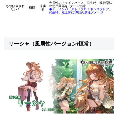
火属性のチェインバースト発生時、秘伝忍法
ちやほやされ
未実
の使用間隔を1ターン短縮
初期
たい！
装
◆チェインバースト「プロミネンスフレア」
発生時、敵全体に10回火属性ダメージ
リーシャ（風属性バージョン/恒常）