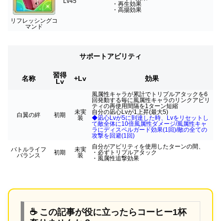
Lv45
・再生効果
・高揚効果
リフレッシングコ
マンド
サポートアビリティ
習得
名称
+Lv
効果
Lv
風属性キャラが累計でトリプルアタックを6
回発動する毎に風属性キャラのリンクアビリ
ティの再使用間隔を1ターン短縮
未実
自分の凪心Lvが1上昇(最大5)
白翼の絆
初期
装
◆凪心Lvが5に到達した時、Lvをリセットし
て敵全体に10倍風属性ダメージ/風属性キャ
ラにディスペルガード効果(1回)/敵の全ての
攻撃を回避(1回)
自分がアビリティを使用したターンの間、
バトルライフ
未実
初期
・必ずトリプルアタック
バランス
装
・風属性追撃効果
☕ この記事が役に立ったらコーヒー1杯