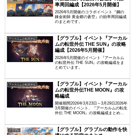
率周回編成【2026年5月開催】
2026年5月開催のコラボイベント『鋼の
錬金術師 黄金郷の蒼空』の効率周回編成
のまとめです。
【グラブル】イベント『アーカル
アーカルムの転世外伝
ムの転世外伝 THE SUN』の攻略
編成【2026年5月開催】
2026年5月開催のイベント『アーカルム
の転世外伝 THE SUN』の攻略編成をま
とめています。
【グラブル】イベント『アーカル
アーカルムの転世外伝
ムの転世外伝THE MOON』の攻
略編成
開催期間2026年3月23日～3月29日2026年
3月開催のイベント、『アーカルムの転生
外伝 THE MOON』の攻略編成まとめで
す。ゲージ5周回編成（リミパー3アビの
み）キャラクター編成主人公メイン枠サ
ブ枠ヴァイキング××××リミパー××...
【グラブル】グラブルの動作を快
グラブル