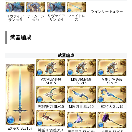
ツインサーキュラー
リヴァイア
フェイトレ
リヴァイア
ザ・ムーン
サン ☆4
ス
サン ☆5
☆4↑
武器編成
武器編成
M攻刃/M必殺
M攻刃/M必殺
M攻刃/M必殺
SLv15
SLv15
SLv15
先制/攻刃 SLv15
M攻刃Ⅱ SLv20
EX特大 SLv15
EX極大 SLv15↑
神威Ⅲ/奥義ダメ
天司武器 SLv10↑
攻刃Ⅱ SLv15