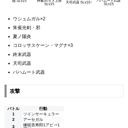
神威Ⅲ/ダメ上限
バハムート武器
限 SLv15
天司武器 SLv10↑
SLv15
SLv15
ウシュムガル×2
朱雀光剣・邪
夏ノ陽炎
コロッサスケーン・マグナ×3
終末武器
天司武器
バハムート武器
攻撃
バトル
行動
1
ツインサーキュラー
2
アーセガル
煉獄杏寿郎1アビ⇒1
3