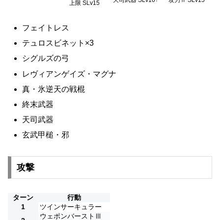
上限 SLv15
フェイトレス
テュロスビネット×3
シグルズの弓
レヴィアンゲイズ・マグナ
真・氷逆天の戦棍
終末武器
天司武器
玄武甲槌・邪
攻撃
ターン
行動
1
ツインサーキュラー
ウェポンバーストⅢ