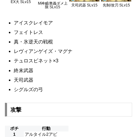
EX大 SLv15
M神威/奥義ダメ上
天司武器 SLv15
先制/攻刃 SLv15
限 SLv15
アイスクレイモア
フェイトレス
真・氷逆天の戦棍
レヴィアンゲイズ・マグナ
テュロスビネット×3
終末武器
天司武器
シグルズの弓
攻撃
ポチ
行動
1
アルタイル2アビ