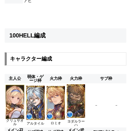
アビ
100HELL編成
キャラクター編成
弱体・ゲ
主人公
火力枠
火力枠
サブ枠
ージ枠
－
－
クリュサオ
ヨダルラー
ロミオ
アルタイル
ル
ハ
メイン召
メイン武