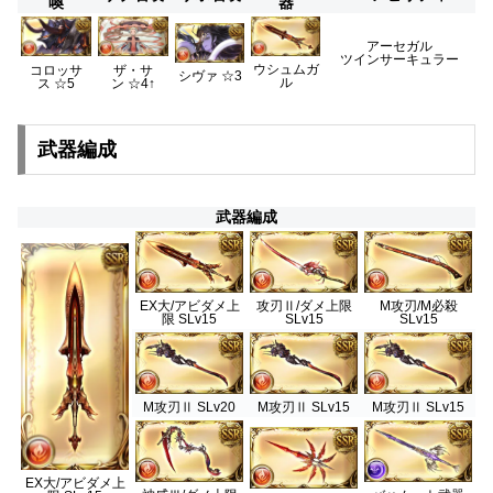
喚
器
アーセガル
ツインサーキュラー
ウシュムガ
コロッサ
ザ・サ
シヴァ ☆3
ル
ス ☆5
ン
☆4↑
武器編成
武器編成
EX大/アビダメ上
攻刃Ⅱ/ダメ上限
M攻刃/M必殺
限 SLv15
SLv15
SLv15
M攻刃Ⅱ SLv20
M攻刃Ⅱ SLv15
M攻刃Ⅱ SLv15
EX大/アビダメ上