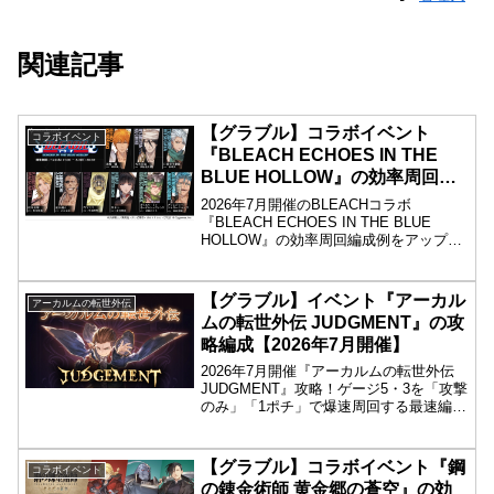
関連記事
【グラブル】コラボイベント
コラボイベント
『BLEACH ECHOES IN THE
BLUE HOLLOW』の効率周回編
成
2026年7月開催のBLEACHコラボ
『BLEACH ECHOES IN THE BLUE
HOLLOW』の効率周回編成例をアップ！
前半の各クエストを「攻撃のみ」や「1ポ
チ」で落とせる最速の構成を掲載。解説
なしで、見てすぐ真似したい効率重視の
【グラブル】イベント『アーカル
アーカルムの転世外伝
騎空士向けです！
ムの転世外伝 JUDGMENT』の攻
略編成【2026年7月開催】
2026年7月開催『アーカルムの転世外伝
JUDGMENT』攻略！ゲージ5・3を「攻撃
のみ」「1ポチ」で爆速周回する最速編成
と、フルオートで完結するミッション達
成編成（証明動画付き）を掲載。最高効
率で外伝報酬を全回収するためのバイブ
【グラブル】コラボイベント『鋼
コラボイベント
ルです！
の錬金術師 黄金郷の蒼空』の効