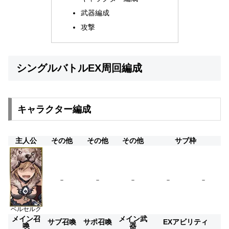
武器編成
攻撃
シングルバトルEX周回編成
キャラクター編成
主人公
その他
その他
その他
サブ枠
－
－
－
－
－
ベルセルク
メイン召
メイン武
サブ召喚
サポ召喚
EXアビリティ
喚
器