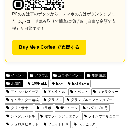
PCの方は下のボタンから、スマホの方はボタンタップま
たはQRコード読み取りで簡単に投げ銭（自由な金額で支
援）が可能です！
Buy Me a Coffee で支援する
イベント
グラブル
コラボイベント
攻略編成
水属性
100HELL
EX+
EXTREME
アイスクレイモア
アルタイル
イベント
キャラクター
キャラクター編成
グラブル
グランブルーファンタジー
クリュサオル
コラボ
ザ・ムーン
シグルズの弓
シングルバトル
セラフィックウェポン
ツインサーキュラー
テュロスビネット
フェイトレス
ベルセルク