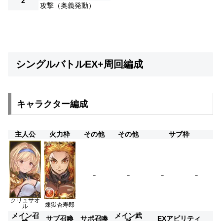
2
攻撃（奥義発動）
シングルバトルEX+周回編成
キャラクター編成
主人公
火力枠
その他
その他
サブ枠
－
－
－
－
クリュサオ
煉獄杏寿郎
ル
メイン召
メイン武
サブ召喚
サポ召喚
EXアビリティ