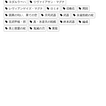
ヨダルラーハ
リヴァイアサン・マグナ
レヴィアンゲイズ・マグナ
ロミオ
召喚石
周回
因果の匂い、果ての空
天司武器
武器
永遠拒絶の杖
玄武甲槌・邪
真・氷逆天の戦棍
終末武器
編成
美と慈愛の杖
鬼滅の刃
黄龍