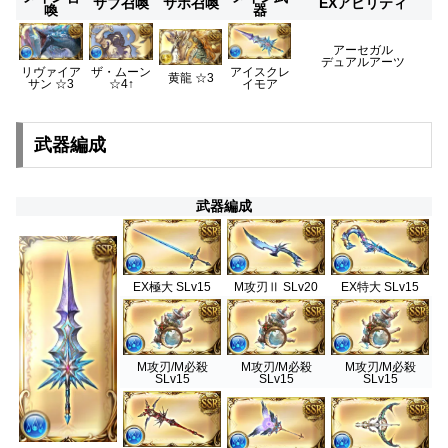
サブ召喚
サポ召喚
EXアビリティ
喚
器
アーセガル
デュアルアーツ
アイスクレ
リヴァイア
ザ・ムーン
黄龍 ☆3
イモア
サン ☆3
☆4↑
武器編成
武器編成
EX極大 SLv15
M攻刃Ⅱ SLv20
EX特大 SLv15
M攻刃/M必殺
M攻刃/M必殺
M攻刃/M必殺
SLv15
SLv15
SLv15