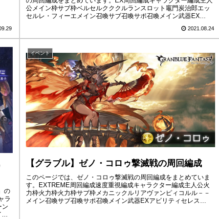
の周回編成をまとめています。EX周回編成キャラクター編成主人
公メイン枠サブ枠ベルセルクククルランスロット竈門炭治郎エッ
セルレ・フィーエメイン召喚サブ召喚サポ召喚メイン武器EX...
09.29
2021.08.24
イベント
【グラブル】ゼノ・コロゥ撃滅戦の周回編成
このページでは、ゼノ・コロゥ撃滅戦の周回編成をまとめていま
す。EXTREME周回編成速度重視編成キャラクター編成主人公火
』の
力枠火力枠火力枠サブ枠メカニックルリアヴァンピィコルル－－
ャラ
メイン召喚サブ召喚サポ召喚メイン武器EXアビリティセレス
ーン
ト ☆...
..