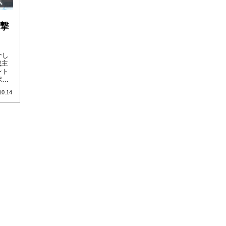
撃
介し
成主
ント
ポ召
10.14