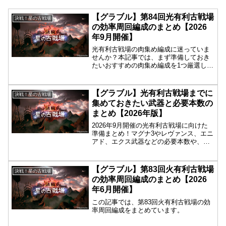
【グラブル】第84回光有利古戦場
決戦！星の古戦場
の効率周回編成のまとめ【2026
年9月開催】
光有利古戦場の肉集め編成に迷っていま
せんか？本記事では、まず準備しておき
たいおすすめの肉集め編成を1つ厳選して
ご紹介！古戦場の進行やトレンドに合わ
せて、他編成も随時アップデートしてい
きます。まずはここから準備を始めまし
【グラブル】光有利古戦場までに
決戦！星の古戦場
ょう！
集めておきたい武器と必要本数の
まとめ【2026年版】
2026年9月開催の光有利古戦場に向けた
準備まとめ！マグナ3やレヴァンス、エニ
アド、エクス武器などの必要本数や、十
賢者ガイゼンボーガ、シュヴァマグ超
越、盾・マナベリ等の準備要素を分かり
やすく解説。古戦場本番に備えて優先順
【グラブル】第83回火有利古戦場
決戦！星の古戦場
位を決めて効率よく集めよう！
の効率周回編成のまとめ【2026
年6月開催】
この記事では、第83回火有利古戦場の効
率周回編成をまとめています。