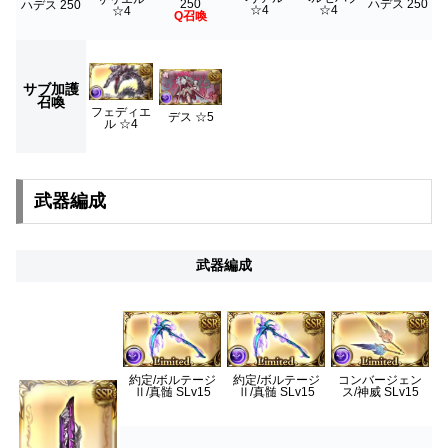
250
ハデス 250
ハデス 250
☆4
☆4
☆4
Q召喚
サブ加護
召喚
フェディエ
デス ☆5
ル ☆4
武器編成
武器編成
約定/ボルテージ
約定/ボルテージ
コンバージェン
Ⅱ/真髄 SLv15
Ⅱ/真髄 SLv15
ス/神威 SLv15