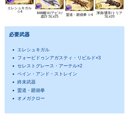
エレシュキガル
☆4
M神醒Ⅲ/アビⅡ/
渾身/通常/トリア
盟道・廻崩拳 ☆4
虚詐 SLv25
SLv20
必要武器
エレシュキガル
フォービドゥンアガスティ・リビルド×3
セレストグレース・アーテル×2
ペイン・アンド・ストレイン
終末武器
盟道・廻崩拳
オメガクロー