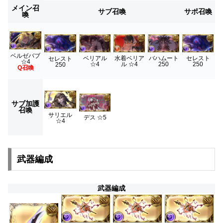
メイン召
サブ召喚
サポ召喚
喚
ベルゼバブ
ベリアル
水着ベリア
バハムート
セレスト
セレスト
☆4
☆4
ル ☆4
250
250
250
Q召喚
サブ加護
召喚
サリエル
デス ☆5
☆4
武器編成
武器編成