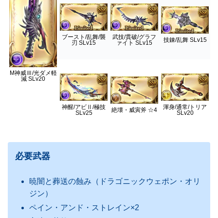
ブースト/乱舞/襲
武技/貫破/グラフ
技錬/乱舞 SLv15
刃 SLv15
ァイト SLv15
M神威Ⅲ/光ダメ軽
減 SLv20
神醒/アビⅡ/極技
渾身/通常/トリア
絶壊・威寅斧 ☆4
SLv25
SLv20
必要武器
暁闇と葬送の蝕み（ドラゴニックウェポン・オリ
ジン）
ペイン・アンド・ストレイン×2