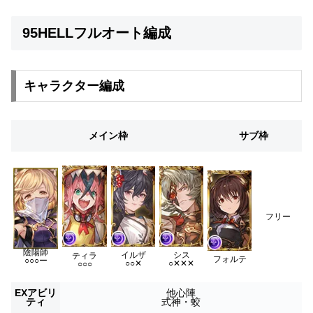
95HELLフルオート編成
キャラクター編成
メイン枠
サブ枠
フリー
陰陽師
イルザ
シス
ティラ
フォルテ
○○○ー
○○✕
○✕✕✕
○○○
EXアビリ
他心陣
ティ
式神・蛟