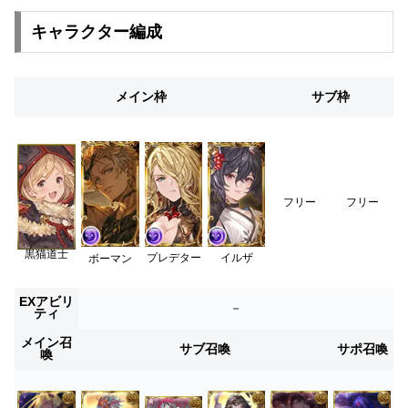
キャラクター編成
メイン枠
サブ枠
フリー
フリー
黒猫道士
プレデター
イルザ
ボーマン
EXアビリ
－
ティ
メイン召
サブ召喚
サポ召喚
喚