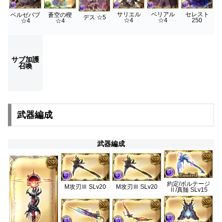
サリエル
ベリアル
セレスト
ベルゼバブ
蒼空の楔
デス ☆5
☆4
☆4
250
☆4
☆4
サブ加護
召喚
武器編成
武器編成
約定/ボルテージ
M攻刃Ⅲ SLv20
M攻刃Ⅲ SLv20
Ⅱ/真髄 SLv15