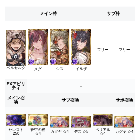
メイン枠
サブ枠
フリー
フリー
ベルセルク
シス
イルザ
メグ
EXアビリ
－
ティ
メイン召
サブ召喚
サポ召喚
喚
ベリアル
セレスト
蒼空の楔
カグヤ ☆4
デス ☆5
カグヤ ☆4
☆4
250
☆4