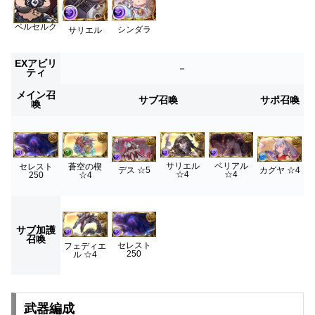
ベルセルク
シンダラ
サリエル
EXアビリ
－
ティ
メイン召
サブ召喚
サポ召喚
喚
サリエル
ベリアル
セレスト
蒼空の楔
デス ☆5
カグヤ ☆4
☆4
☆4
250
☆4
サブ加護
召喚
セレスト
フェディエ
250
ル ☆4
武器編成