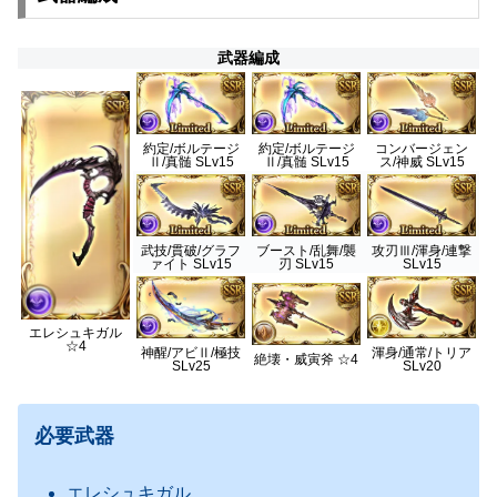
武器編成
約定/ボルテージ
約定/ボルテージ
コンバージェン
Ⅱ/真髄 SLv15
Ⅱ/真髄 SLv15
ス/神威 SLv15
武技/貫破/グラフ
ブースト/乱舞/襲
攻刃Ⅲ/渾身/連撃
ァイト SLv15
刃 SLv15
SLv15
エレシュキガル
☆4
神醒/アビⅡ/極技
渾身/通常/トリア
絶壊・威寅斧 ☆4
SLv25
SLv20
必要武器
エレシュキガル