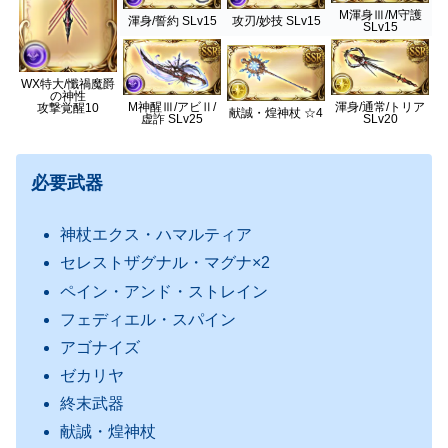
M渾身Ⅲ/M守護
渾身/誓約 SLv15
攻刃/妙技 SLv15
SLv15
WX特大/懺禍魔爵
の神性
M神醒Ⅲ/アビⅡ/
渾身/通常/トリア
攻撃覚醒10
献誠・煌神杖 ☆4
虚詐 SLv25
SLv20
必要武器
神杖エクス・ハマルティア
セレストザグナル・マグナ×2
ペイン・アンド・ストレイン
フェディエル・スパイン
アゴナイズ
ゼカリヤ
終末武器
献誠・煌神杖