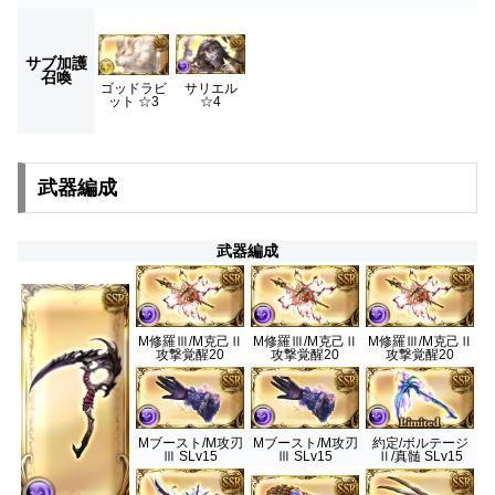
サブ加護
召喚
サリエル
ゴッドラビ
☆4
ット ☆3
武器編成
武器編成
M修羅Ⅲ/M克己Ⅱ
M修羅Ⅲ/M克己Ⅱ
M修羅Ⅲ/M克己Ⅱ
攻撃覚醒20
攻撃覚醒20
攻撃覚醒20
Mブースト/M攻刃
Mブースト/M攻刃
約定/ボルテージ
Ⅲ SLv15
Ⅲ SLv15
Ⅱ/真髄 SLv15