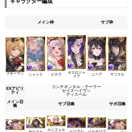
キャラクター編成
メイン枠
サブ枠
オロロジャ
ブギーマン
ビカラ
ニーア
サリエル
シャトラ
イア
コンチネンタル・テーラー
EXアビリ
セイスヘイヴン
ティ
ディスペル
メイン召
サブ召喚
サポ召喚
喚
ルシフェル
ベリアル
ベルゼバブ
サリエル