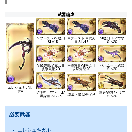
武器編成
Mブースト/M攻刃
Mブースト/M攻刃
M攻刃Ⅱ/M背水
Ⅲ SLv15
Ⅲ SLv15
SLv20
M修羅Ⅲ/M克己Ⅱ
M修羅Ⅲ/M克己Ⅱ
バハムート武器
攻撃覚醒20
攻撃覚醒20
SLv20
エレシュキガル
☆4
M神醒Ⅲ/アビⅡ/M
渾身/通常/トリア
盟道・廻崩拳 ☆4
渾身Ⅲ SLv25
SLv20
必要武器
エレシュキガル