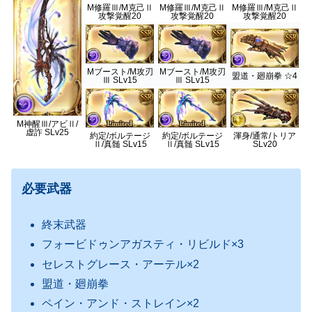
M修羅Ⅲ/M克己Ⅱ
M修羅Ⅲ/M克己Ⅱ
M修羅Ⅲ/M克己Ⅱ
攻撃覚醒20
攻撃覚醒20
攻撃覚醒20
Mブースト/M攻刃
Mブースト/M攻刃
盟道・廻崩拳 ☆4
Ⅲ SLv15
Ⅲ SLv15
M神醒Ⅲ/アビⅡ/
虚詐 SLv25
約定/ボルテージ
約定/ボルテージ
渾身/通常/トリア
Ⅱ/真髄 SLv15
Ⅱ/真髄 SLv15
SLv20
必要武器
終末武器
フォービドゥンアガスティ・リビルド×3
セレストグレース・アーテル×2
盟道・廻崩拳
ペイン・アンド・ストレイン×2