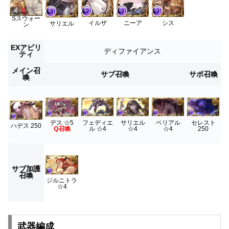
Sスウォー
イルザ
ニーア
シス
サリエル
ン
EXアビリ
ディファイアンス
ティ
メイン召
サブ召喚
サポ召喚
喚
フェディエ
サリエル
ベリアル
セレスト
デス ☆5
ハデス 250
ル ☆4
☆4
☆4
250
Q召喚
サブ加護
召喚
ジルニトラ
☆4
武器編成