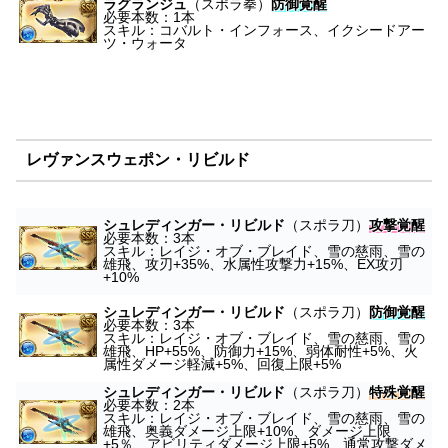
ラグランジュ
（スポラ拳）
防御覚醒
必要本数：1本
スキル：コバルト・インフォース、イクシードアー
ツ・ウォータ
レヴァンスウェポン・リビルド
シュレディンガー・リビルド
（スポラ刀）
攻撃覚醒
必要本数：3本
スキル：レイジ・オブ・ブレイド、雪の慈雨、雪の
雄飛、攻刃+35%、水属性攻撃力+15%、EX攻刃
+10%
シュレディンガー・リビルド
（スポラ刀）
防御覚醒
必要本数：3本
スキル：レイジ・オブ・ブレイド、雪の慈雨、雪の
雄飛、HP+55%、防御力+15%、弱体耐性+5%、火
属性ダメージ軽減+5%、回復上限+5%
シュレディンガー・リビルド
（スポラ刀）
特殊覚醒
必要本数：2本
スキル：レイジ・オブ・ブレイド、雪の慈雨、雪の
雄飛、奥義ダメージ上限+10%、ダメージ上限
+5％、アビリティダメージ上限+5%、通常攻撃ダメ