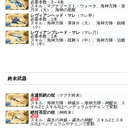
必要本数：3～4本
スキル：マグナブースト・ウォータ、海神方陣・攻
刃Ⅲ（大）、海神の星醒
レヴィアンヘッド・マレ
（マレ斧）
必要本数：1本
スキル：海神方陣・渾身Ⅲ（大）、海神方陣・鋭峰
（小）
レヴィアンブレード・マレ
（マレ刀）
必要本数：1本
スキル：海神方陣・鼓舞Ⅱ（中）、海神方陣・治癒
Ⅱ（中）
終末武器
永遠拒絶の杖
（マグナ終末）
必須
スキル：海神方陣・神威Ⅲ～
海神方陣・神醒Ⅲ
、ス
キル2とスキル3はペンデュラムやチェンで変動
絶対否定の杖
（神終末）
必須
スキル：霧氷の神威～
霧氷の神醒
、スキル2とスキ
ル3はペンデュラムやチェンで変動