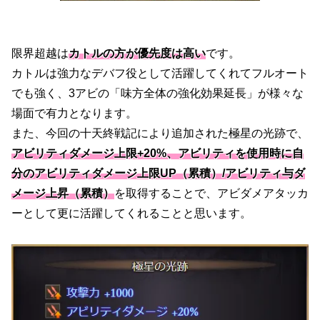
限界超越は
カトルの方が優先度は高い
です。
カトルは強力なデバフ役として活躍してくれてフルオート
でも強く、3アビの「味方全体の強化効果延長」が様々な
場面で有力となります。
また、今回の十天終戦記により追加された極星の光跡で、
アビリティダメージ上限+20%、アビリティを使用時に自
分のアビリティダメージ上限UP（累積）/アビリティ与ダ
メージ上昇（累積）
を取得することで、アビダメアタッカ
ーとして更に活躍してくれることと思います。