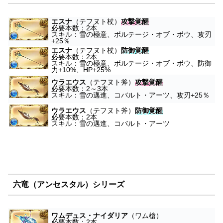
エスナ
（テフヌト杖）
攻撃覚醒
必要本数：2本
スキル：雪の極意、ボルテージ・オブ・ボウ、攻刃
+25％
エスナ
（テフヌト杖）
防御覚醒
必要本数：2本
スキル：雪の極意、ボルテージ・オブ・ボウ、防御
力+10%、HP+25%
ウラエウス
（テフヌト斧）
攻撃覚醒
必要本数：2～3本
スキル：雪の邁進、コバルト・アーツ、攻刃+25％
ウラエウス
（テフヌト斧）
防御覚醒
必要本数：2本
スキル：雪の邁進、コバルト・アーツ
六竜（アンセスタル）シリーズ
ワムデュス・ナイダリア
（ワム槍）
必要本数：2本