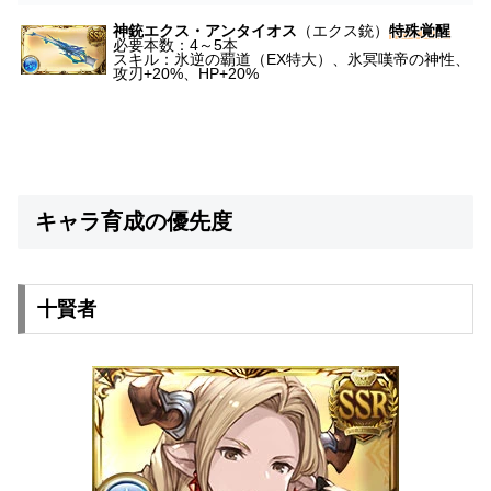
神銃エクス・アンタイオス
（エクス銃）
特殊覚醒
必要本数：4～5本
スキル：氷逆の覇道（EX特大）、氷冥嘆帝の神性、
攻刃+20%、HP+20%
キャラ育成の優先度
十賢者