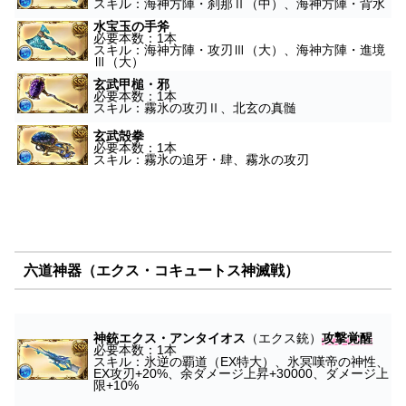
スキル：海神方陣・刹那Ⅱ（中）、海神方陣・背水
水宝玉の手斧
必要本数：1本
スキル：海神方陣・攻刃Ⅲ（大）、海神方陣・進境
Ⅲ（大）
玄武甲槌・邪
必要本数：1本
スキル：霧氷の攻刃Ⅱ、北玄の真髄
玄武殻拳
必要本数：1本
スキル：霧氷の追牙・肆、霧氷の攻刃
六道神器（エクス・コキュートス神滅戦）
神銃エクス・アンタイオス
（エクス銃）
攻撃覚醒
必要本数：1本
スキル：氷逆の覇道（EX特大）、氷冥嘆帝の神性、
EX攻刃+20%、余ダメージ上昇+30000、ダメージ上
限+10%