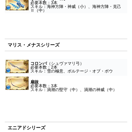
必要本数：3本
スキル：海神方陣・神威（小）、海神方陣・克己
Ⅱ（中）
マリス・メナスシリーズ
コロンバ
（シュヴァマリ弓）
必要本数：2本
スキル：雪の極意、ボルテージ・オブ・ボウ
扇抜
必要本数：3本
スキル：渦潮の堅守（中）、渦潮の神威（中）
エニアドシリーズ