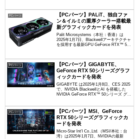
572.65」を公開しました。通常リリース
に先駆けて、問題の修正を行うHotfix版に
位置づけ...
【PCパーツ】PALiT、独自ファ
PCパーツ
ン＆イルミの重厚クーラー搭載最
新グラフィックカードを発表
Palit Microsystems（本社：香港）は
2025年1月7日、Blackwellアーキテクチャ
を採用する最新GPU GeForce RTX™ 50
シリーズを搭載したグラフィックカード
を発表しました。「GeForce RTX™ 50
GameRock」シリーズおよび「GeForce
【PCパーツ】GIGABYTE、
RTX™ 50 GamingPro」RTX™の合計12
PCパーツ
モデルをラインナップします。
GeForce RTX 50シリーズグラフ
ィックカードを発表
GIGABYTE は2025年1月8日、CES 2025
で、NVIDIA BlackwellとAI を搭載した
NVIDIA GeForce RTX™ 50シリーズ グラ
フィックスカード (GeForce RTX™
5090、RTX™ 5090 D、RTX™ 5080、
RTX™ 5070 Ti、RTX™ 5070など) 、計
【PCパーツ】MSI、GeForce
PCパーツ
12シリーズの発売を発表しました。
RTX 50シリーズグラフィックカ
ードを発表
Micro-Star Int’l Co.,Ltd.（MSI/本社：台
湾）は2025年1月7日、NVIDIAの最新