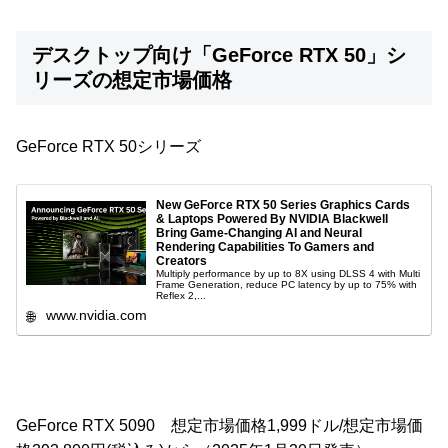
デスクトップ向け「GeForce RTX 50」シ
リーズの想定市場価格
GeForce RTX 50シリーズ
New GeForce RTX 50 Series Graphics Cards
& Laptops Powered By NVIDIA Blackwell
Bring Game-Changing AI and Neural
Rendering Capabilities To Gamers and
Creators
Multiply performance by up to 8X using DLSS 4 with Multi
Frame Generation, reduce PC latency by up to 75% with
Reflex 2,...
www.nvidia.com
GeForce RTX 5090 想定市場価格1,999ドル/想定市場価