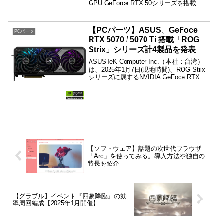
GPU GeForce RTX 50シリーズを搭載す
るグラフィックスカードのラインナップ
を発表しました。
【PCパーツ】ASUS、GeFoce
PCパーツ
RTX 5070 / 5070 Ti 搭載「ROG
Strix」シリーズ計4製品を発表
ASUSTeK Computer Inc.（本社：台湾）
は、2025年1月7日(現地時間)、ROG Strix
シリーズに属するNVIDIA GeFoce RTX
5070 / 5070 Ti 搭載グラフィックカード
を計4製品発表しました。
【ソフトウェア】話題の次世代ブラウザ
「Arc」を使ってみる。導入方法や独自の
特長を紹介
【グラブル】イベント『四象降臨』の効
率周回編成【2025年1月開催】