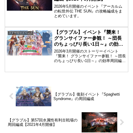
2026年5月開催のイベント『アーカルム
の転世外伝 THE SUN』の攻略編成をま
とめています。
【グラブル】イベント『襲来！
ストーリーイベント
グランサイファー参観！ ～団長
のちょっぴり長い1日～』の効率
周回編成【2026年3月開催】
2026年3月開催のストーリーイベント
『襲来！ グランサイファー参観！ ～団長
のちょっぴり長い1日～』の効率周回編成
のまとめです。
【グラブル】復刻イベント『Spaghetti
Syndrome』の周回編成
【グラブル】第57回水属性有利古戦場の
周回編成【2021年4月開催】