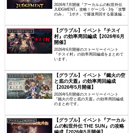
2026年7月開催『アーカルムの転世外伝
JUDGMENT』攻略！ゲージ5・3を「攻撃
のみ」「1ポチ」で爆速周回する最速編成
と、フルオートで完結するミッション達
成編成（証明動画付き）を掲載。最高効
率で外伝報酬を全回収するためのバイブ
【グラブル】イベント『チスイ
ストーリーイベント
ルです！
村』の効率周回編成【2026年6月
開催】
2026年6月開催のストーリーイベント
『チスイ村』の効率周回編成をまとめて
います。
【グラブル】イベント『鐵火の空
ストーリーイベント
と底の天蓋』の効率周回編成
【2026年5月開催】
2026年5月開催のストーリーイベント
『鐵火の空と底の天蓋』の効率周回編成
のまとめです。
【グラブル】イベント『アーカル
アーカルムの転世外伝
ムの転世外伝 THE SUN』の攻略
編成【2026年5月開催】