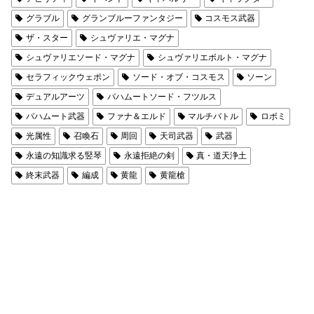
グラブル
グランブルーファンタジー
コスモス武器
ザ・スター
シュヴァリエ・マグナ
シュヴァリエソード・マグナ
シュヴァリエボルト・マグナ
セラフィックウェポン
ソード・オブ・コスモス
ソーン
デュアルアーツ
バハムートソード・フツルス
バハムート武器
ファナ＆エルド
マルチバトル
ロボミ
光属性
召喚石
周回
天司武器
武器
永遠の知識求る竪琴
永遠拒絶の剣
真・道天浄土
終末武器
編成
黄龍
黄龍槍