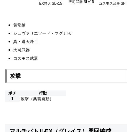
天司武器 SLv15
EX特大 SLv15
コスモス武器 SP
黄龍槍
シュヴァリエソード・マグナ×6
真・道天浄土
天司武器
コスモス武器
攻撃
ポチ
行動
1
攻撃（奥義発動）
マルチバトルEX（グレイス）周回編成