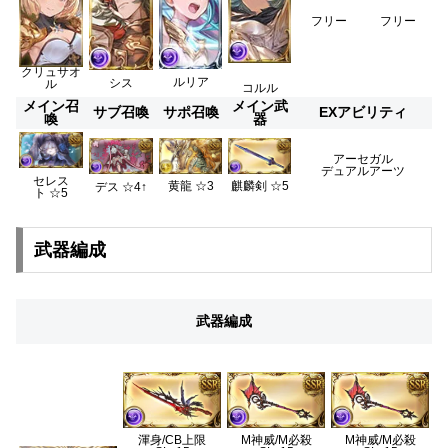
フリー
フリー
クリュサオ
ルリア
シス
ル
コルル
メイン召
メイン武
サブ召喚
サポ召喚
EXアビリティ
喚
器
アーセガル
デュアルアーツ
セレス
黄龍 ☆3
麒麟剣
☆5
デス ☆4↑
ト ☆5
武器編成
武器編成
渾身/CB上限
M神威/M必殺
M神威/M必殺