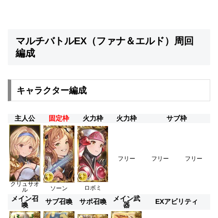
マルチバトルEX（ファナ＆エルド）周回
編成
キャラクター編成
主人公
固定枠
火力枠
火力枠
サブ枠
フリー
フリー
フリー
クリュサオ
ロボミ
ソーン
ル
メイン召
メイン武
サブ召喚
サポ召喚
EXアビリティ
喚
器