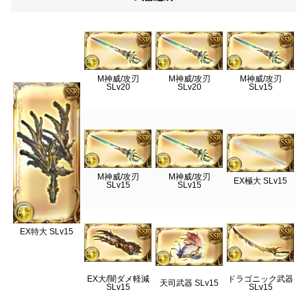
M神威/攻刃
M神威/攻刃
M神威/攻刃
SLv20
SLv20
SLv15
M神威/攻刃
M神威/攻刃
EX極大 SLv15
SLv15
SLv15
EX特大 SLv15
EX大/闇ダメ軽減
ドラゴニック武器
天司武器 SLv15
SLv15
SLv15