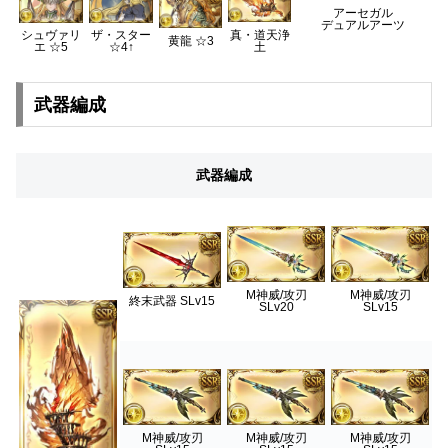
アーセガル
デュアルアーツ
真・道天浄
シュヴァリ
ザ・スター
黄龍 ☆3
土
エ ☆5
☆4↑
武器編成
武器編成
M神威/攻刃
M神威/攻刃
終末武器 SLv15
SLv20
SLv15
M神威/攻刃
M神威/攻刃
M神威/攻刃