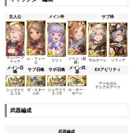
主人公
メイン枠
サブ枠
ランバージ
ソーン（超
レ・フィー
リリィ
サルナーン
ソフィア
ャック
越）
エ
メイン召
メイン武
サブ召喚
サポ召喚
EXアビリティ
喚
器
アーセガル
デュアルアーツ
シュヴァリ
ル・オー・
シュヴァリ
ザ・スター
エ ☆5
ホーン
エ ☆5
☆4↑
武器編成
武器編成