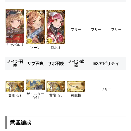
フリー
フリー
フリー
キャバルリ
ロボミ
ソーン
ー
メイン召
メイン武
サブ召喚
サポ召喚
EXアビリティ
喚
器
フリー
ザ・スター
黄龍 ☆3
黄龍槍
黄龍 ☆3
☆4↑
武器編成