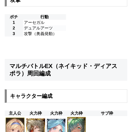
ポチ
行動
1
アーセガル
2
デュアルアーツ
3
攻撃（奥義発動）
マルチバトルEX（ネイキッド・ディアス
ポラ）周回編成
キャラクター編成
主人公
火力枠
火力枠
火力枠
サブ枠