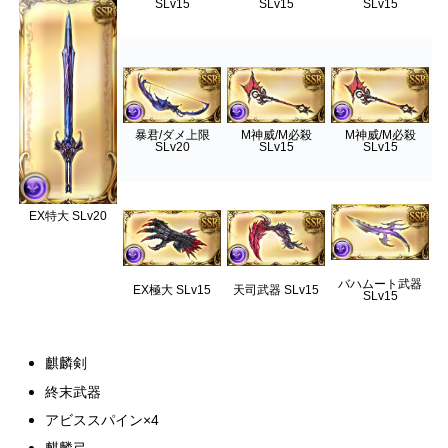
SLv15
SLv15
SLv15
暴君/ダメ上限
M神威/M必殺
M神威/M必殺
SLv20
SLv15
SLv15
EX特大 SLv20
バハムート武器
EX極大 SLv15
天司武器 SLv15
SLv15
麒麟剣
終末武器
アビススパイン×4
麒麟弓