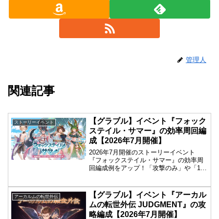
管理人
関連記事
【グラブル】イベント『フォック
ストーリーイベント
ステイル・サマー』の効率周回編
成【2026年7月開催】
2026年7月開催のストーリーイベント
『フォックステイル・サマー』の効率周
回編成例をアップ！「攻撃のみ」や「1ポ
チ」で落とせる最速の構成を掲載。解説
なしで、見てすぐ真似したい効率重視の
騎空士向けです！
【グラブル】イベント『アーカル
アーカルムの転世外伝
ムの転世外伝 JUDGMENT』の攻
略編成【2026年7月開催】