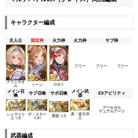
キャラクター編成
主人公
固定枠
火力枠
火力枠
サブ枠
フリー
フリー
フリー
クリュサオ
ロボミ
ソーン
ル
メイン召
メイン武
サブ召喚
サポ召喚
EXアビリティ
喚
器
アーセガル
デュアルアーツ
真・道天浄
シュヴァリ
ザ・スター
黄龍 ☆3
土
エ ☆5
☆4↑
武器編成