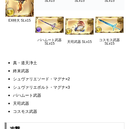
SLv15
SLv15
SLv15
EX特大 SLv15
バハムート武器
コスモス武器
天司武器 SLv15
SLv15
SLv15
真・道天浄土
終末武器
シュヴァリエソード・マグナ×2
シュヴァリエボルト・マグナ×3
バハムート武器
天司武器
コスモス武器
攻撃