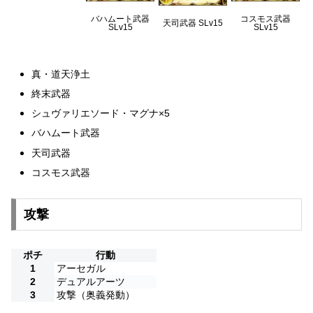
バハムート武器
コスモス武器
天司武器 SLv15
SLv15
SLv15
真・道天浄土
終末武器
シュヴァリエソード・マグナ×5
バハムート武器
天司武器
コスモス武器
攻撃
ポチ
行動
1
アーセガル
2
デュアルアーツ
3
攻撃（奥義発動）