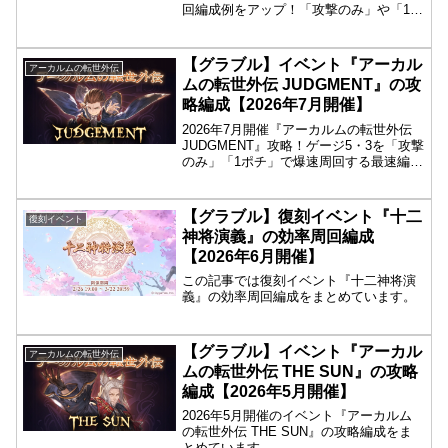
回編成例をアップ！「攻撃のみ」や「1ポ
チ」で落とせる最速の構成を掲載。解説
なしで、見てすぐ真似したい効率重視の
騎空士向けです！
【グラブル】イベント『アーカル
アーカルムの転世外伝
ムの転世外伝 JUDGMENT』の攻
略編成【2026年7月開催】
2026年7月開催『アーカルムの転世外伝
JUDGMENT』攻略！ゲージ5・3を「攻撃
のみ」「1ポチ」で爆速周回する最速編成
と、フルオートで完結するミッション達
成編成（証明動画付き）を掲載。最高効
率で外伝報酬を全回収するためのバイブ
【グラブル】復刻イベント『十二
復刻イベント
ルです！
神将演義』の効率周回編成
【2026年6月開催】
この記事では復刻イベント『十二神将演
義』の効率周回編成をまとめています。
【グラブル】イベント『アーカル
アーカルムの転世外伝
ムの転世外伝 THE SUN』の攻略
編成【2026年5月開催】
2026年5月開催のイベント『アーカルム
の転世外伝 THE SUN』の攻略編成をま
とめています。