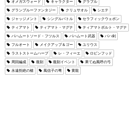
オメガスウォード
キャラクター
グラブル
グランブルーファンタジー
クリュサオル
シエテ
ジャッジメント
シングルバトル
セラフィックウェポン
ティアマト
ティアマト・マグナ
ティアマトボルト・マグナ
バハムートソード・フツルス
バハムート武器
バハ剣
フルオート
メイクアップ＆ゴー
ユリウス
ラストストームハープ
レ・フィーエ
ロビンフッド
周回編成
復刻
復刻イベント
果てぬ風呼の弓
永遠拒絶の槍
風信子の弩
黄龍