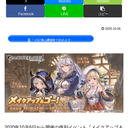
X
Bluesky
Misskey
Facebook
LINE
コピー
2020.10.06
この記事は
約3分
で読めます。
2020年10月6日から開催の復刻イベント『メイクアップ＆