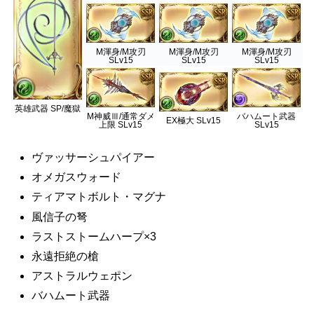
M渾身/M攻刃
M渾身/M攻刃
M渾身/M攻刃
SLv15
SLv15
SLv15
英雄武器 SP/魔獄
M神威Ⅲ/通常ダメ
バハムート武器
EX極大 SLv15
上限 SLv15
SLv15
ヴァッサーシュパイアー
オメガスウォード
ティアマトボルト・マグナ
風信子の弩
ラストストームハープ×3
永遠拒絶の槍
アストラルウェポン
バハムート武器