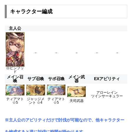
キャラクター編成
主人公
－
－
－
－
－
ロビンフッ
ド
メイン召
メイン武
サブ召喚
サポ召喚
EXアビリティ
喚
器
アローレイン
ツインサーキュラー
ティアマト
ティアマト
ジャッジメ
天司武器
☆5
☆5
ント ☆4
※主人公のアビリティだけで討伐が可能なので、他キャラクター
を編成すると逆に討伐に時間が掛かります。