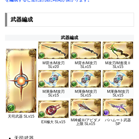
武器編成
武器編成
M背水/M攻刃
M背水/M攻刃
M攻刃/M進境Ⅱ
SLv20
SLv15
SLv15
M渾身/M攻刃
M渾身/M攻刃
M渾身/M攻刃
SLv15
SLv15
SLv15
天司武器 SLv15
M神威Ⅲ/アビダメ
バハムート武器
EX極大 SLv15
上限 SLv15
SP
天司武器