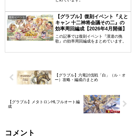
【グラブル】復刻イベント『えと
復刻イベント
キャン 十二神将会議その二』の
効率周回編成【2026年4月開催】
この記事では復刻イベント『漢達の挽
歌』の効率周回編成をまとめています。
【グラブル】六竜討伐戦「白」（ル・オ
ー）攻略・編成のまとめ
【グラブル】メタトロンHLフルオート編
成
コメント