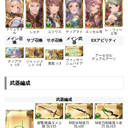
クリュサオ
レ・フィー
ユリウス
ティアマト
エッセル等
シエテ
ル
エ等
メイン召
メイン武
サブ召喚
サポ召喚
EXアビリティ
喚
器
アーセガル
デュアルアーツ
ヴァッサー
ティアマ
ジャッジメ
黄龍 ☆3
シュパイア
ト ☆5
ント ☆4
ー
武器編成
武器編成
連撃/奥義ダメ上
M背水/M攻刃
M攻刃/M進境Ⅱ攻
限 SLv15
SLv20
刃 SLv15