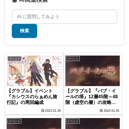
検索
イベント
イベント
【グラブル】イベント
【グラブル】『バブ・イ
『カシウスのらぁめん旅
ールの塔』12層45階～48
行記』の周回編成
階（虚空の層）の攻略編
成
2022.01.30
2022.01.25
イベント
イベント