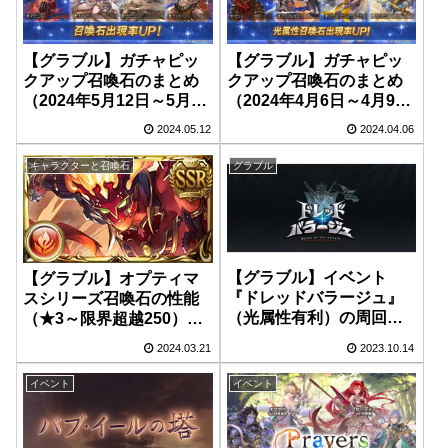
【グラブル】ガチャピッ
【グラブル】ガチャピッ
クアップ召喚石のまとめ
クアップ召喚石のまとめ
（2024年5月12日～5月15
（2024年4月6日～4月9
日）
日）
2024.05.12
2024.04.06
キャラクターと召喚石
グラブル
【グラブル】イベント
【グラブル】オプティマ
『ドレッドバラージュ』
スシリーズ召喚石の性能
（光属性有利）の周回編
（★3～限界超越250）ま
成【2023年10月開催】
とめ
2024.03.21
2023.10.14
イベント
イベント