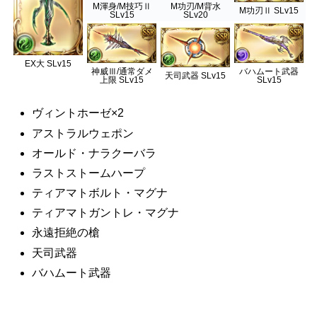
M渾身/M技巧Ⅱ
M功刃/M背水
M功刃Ⅱ SLv15
SLv15
SLv20
EX大 SLv15
神威Ⅲ/通常ダメ
バハムート武器
天司武器 SLv15
上限 SLv15
SLv15
ヴィントホーゼ×2
アストラルウェポン
オールド・ナラクーバラ
ラストストームハープ
ティアマトボルト・マグナ
ティアマトガントレ・マグナ
永遠拒絶の槍
天司武器
バハムート武器