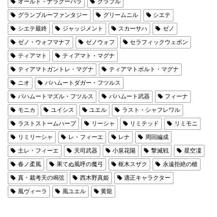
オールド・ナラクーバラ
グラブル
グランブルーファンタジー
グリームニル
シエテ
シエテ最終
ジャッジメント
スカーサハ
ゼノ
ゼノ・ウォフマナフ
ゼノウォフ
セラフィックウェポン
ティアマト
ティアマト・マグナ
ティアマトガントレ・マグナ
ティアマトボルト・マグナ
ニオ
バハムートダガー・フツルス
バハムートマズル・フツルス
バハムート武器
フィーナ
モニカ
ユイシス
ユエル
ラスト・シャフレワル
ラストストームハープ
リーシャ
リミテッド
リミモニ
リミリーシャ
レ・フィーエ
レナ
周回編成
土レ・フィーエ
天司武器
小泉花陽
撃滅戦
星空凜
春ノ柔風
果てぬ風呼の魔弓
枢木スザク
永遠拒絶の槍
真・裁考天の鳴弦
西木野真姫
適正キャラクター
風ヴィーラ
風ユエル
黄龍