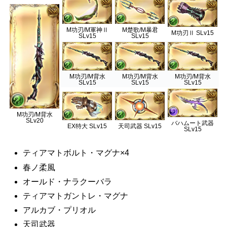
M功刃/M軍神Ⅱ
M楚歌/M暴君
M功刃Ⅱ SLv15
SLv15
SLv15
M功刃/M背水
M功刃/M背水
M功刃/M背水
SLv15
SLv15
SLv15
M功刃/M背水
SLv20
バハムート武器
EX特大 SLv15
天司武器 SLv15
SLv15
ティアマトボルト・マグナ×4
春ノ柔風
オールド・ナラクーバラ
ティアマトガントレ・マグナ
アルカブ・プリオル
天司武器