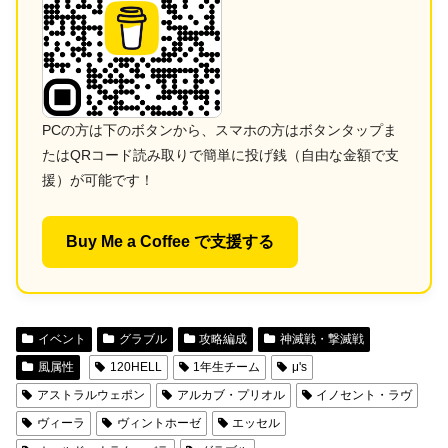
PCの方は下のボタンから、スマホの方はボタンタップま
たはQRコード読み取りで簡単に投げ銭（自由な金額で支
援）が可能です！
Buy Me a Coffee で支援する
イベント
グラブル
攻略編成
神滅戦・撃滅戦
風属性
120HELL
1年生チーム
μ's
アストラルウェポン
アルカブ・プリオル
イノセント・ラヴ
ヴィーラ
ヴィントホーゼ
エッセル