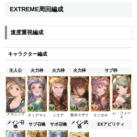
EXTREME周回編成
速度重視編成
キャラクター編成
主人公
火力枠
火力枠
火力枠
サブ枠
レ・フィー
メカニック
シエテ
枢木スザク
エッセル
ティアマト
エ
メイン召
メイン武
サブ召喚
サポ召喚
EXアビリティ
喚
器