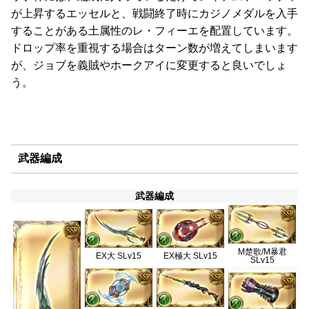
が上昇するエッセルと、戦闘終了時にカジノメダルを入手
することがある土属性のレ・フィーエを配置しています。
ドロップ率を重視する場合はターン数が増えてしまいます
が、ジョブを義賊やホークアイに変更すると良いでしょ
う。
武器編成
武器編成
M楚歌/M暴君
EX大 SLv15
EX極大 SLv15
SLv15