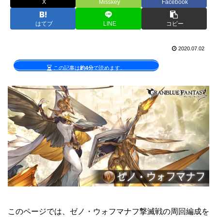
X
Misskey
Facebook
はてブ
LINE
コピー
2020.07.02
この記事は
約4分
で読めます。
このページでは、ゼノ・ウォフマナフ撃滅戦の周回編成を