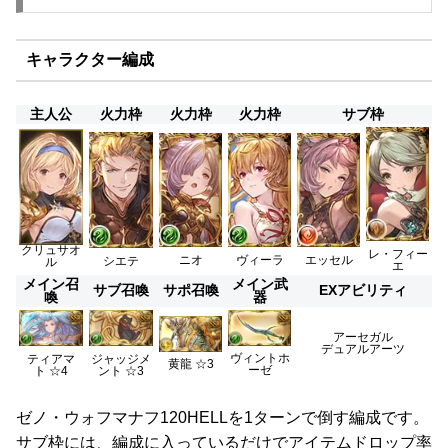
キャラクター編成
主人公
火力枠
火力枠
火力枠
サブ枠
クリュサオ
レ・フィー
ニオ
ヴィーラ
エッセル
シエテ
ル
エ
メイン召
メイン武
サブ召喚
サポ召喚
EXアビリティ
喚
器
アーセガル
デュアルアーツ
ヴィントホ
ティアマ
ジャッジメ
黄龍 ☆3
ーゼ
ト ☆4
ント ☆3
ゼノ・ウォフマナフ120HELLを1ターンで倒す編成です。
サブ枠には、編成に入っているだけでアイテムドロップ率