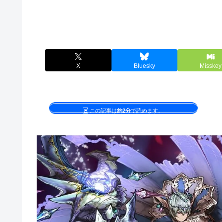
X
Bluesky
Misskey
この記事は
約2分
で読めます。