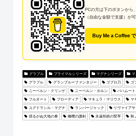
PCの方は下のボタンから
（自由な金額で支援）が可
Buy Me a Coffe
グラブル
プライマルシリーズ
マグナシリーズ
マ
グラブル
グランブルーファンタジー
ゴブロ刀
ゴ
ニーベルン・クリンゲ
ニーベルン・ホルン
バハムート
フルオート
ブローディア
マキュラ・マリウス
マ
ユグドラシル・マグナ
ランバージャック
リヴァイアサ
揺るがぬ大地の拳
橄欖の護剣
永遠拒絶の竪琴
秋