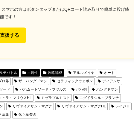
、スマホの方はボタンタップまたはQRコード読み取りで簡単に投げ銭
能です！
e で支援する
ルチバトル
土属性
攻略編成
アルルメイヤ
オート
ブロ斧
ザ・ハングドマン
セラフィックウェポン
ディアンサ
ソード
バハムートソード・フツルス
バハ剣
ハングドマン
キュラ・マリウスHL
ミゼラブルミスト
ユグドラシル・ブランチ
ン
リヴァイアサン・マグナ
リヴァイアサン・マグナHL
レイジⅢ
ノ落葉
落ち葉焚き