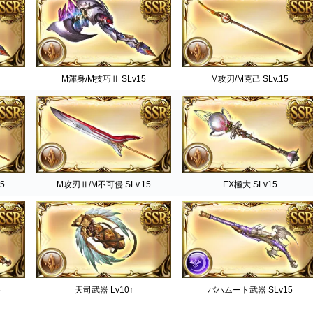
M渾身/M技巧Ⅱ SLv15
M攻刃/M克己 SLv.15
5
M攻刃Ⅱ/M不可侵 SLv.15
EX極大 SLv15
5
天司武器 Lv10↑
バハムート武器 SLv15