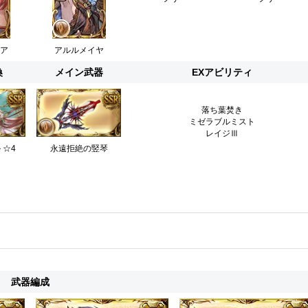
ア
アルルメイヤ
喚
メイン武器
EXアビリティ
落ち葉焚き
ミゼラブルミスト
レイジⅢ
 ☆4
永遠拒絶の竪琴
武器編成