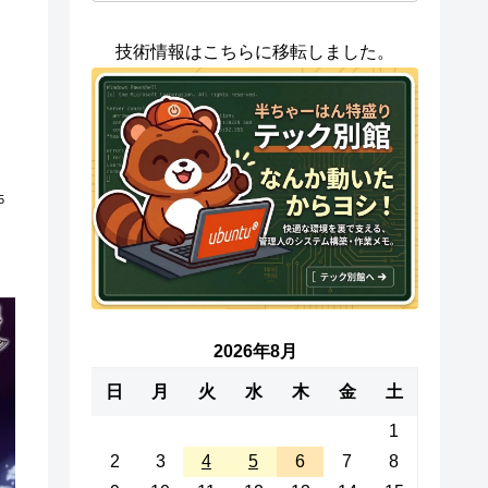
技術情報はこちらに移転しました。
5
2026年8月
日
月
火
水
木
金
土
1
2
3
4
5
6
7
8