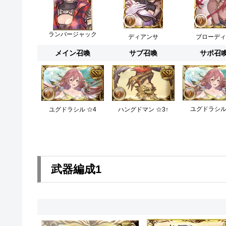
ランバージャック
ディアンサ
ブローディ
メイン召喚
サブ召喚
サポ召
ユグドラシル
ユグドラシル ☆4
ハングドマン ☆3↑
武器編成1