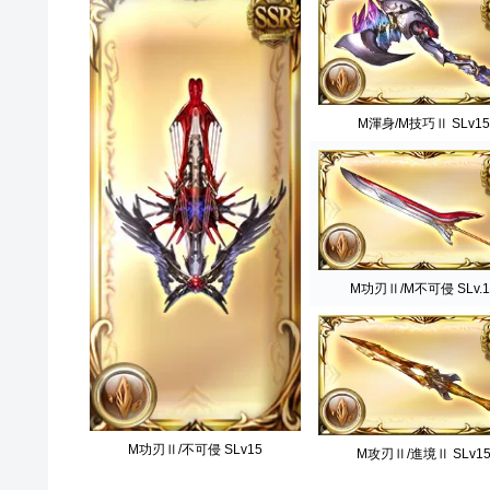
M渾身/M技巧Ⅱ SLv15
M功刃Ⅱ/M不可侵 SLv.1
M功刃Ⅱ/不可侵 SLv15
M攻刃Ⅱ/進境Ⅱ SLv1