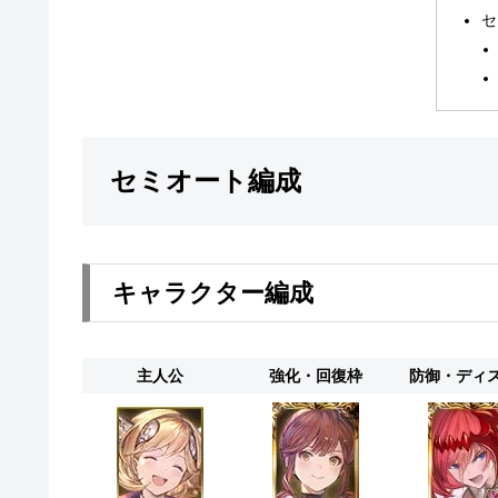
セ
セミオート編成
キャラクター編成
主人公
強化・回復枠
防御・ディ