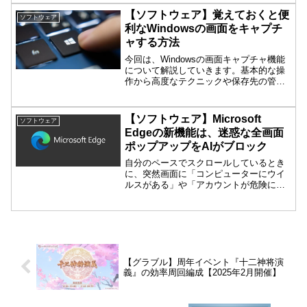
ションを、生産性の向上、エンターテイ
【ソフトウェア】覚えておくと便
ソフトウェア
ンメントのハブ、または何かを学ぶため
利なWindowsの画面をキャプチ
のリソースに変えることができます。こ
ャする方法
の記事では、最高のChrome拡張機能を見
つけて、すぐにインストールできるよう
今回は、Windowsの画面キャプチャ機能
にガイドしていきます。
について解説していきます。基本的な操
作から高度なテクニックや保存先の管理
方法まで、習得して多様な場面で活用し
ましょう。Windowsの画面キャプチャ
は、ビジネスシーンでの情報共有や効率
【ソフトウェア】Microsoft
ソフトウェア
的な業務を行う...
Edgeの新機能は、迷惑な全画面
ポップアップをAIがブロック
自分のペースでスクロールしているとき
に、突然画面に「コンピューターにウイ
ルスがある」や「アカウントが危険にさ
らされている」といった警告メッセージ
が出てきたことはありませんか？これら
は間違いなく詐欺ですが、慣れていない
人にとっては、本物のファイアウォール
の警告に見えるかもしれません。
Microsoft EdgeはAIを活用して、ユーザ
ーがこれらのような「脅し」によるマル
【グラブル】周年イベント『十二神将演
義』の効率周回編成【2025年2月開催】
ウェアのダウンロードや個人情報の詐取
を対処できるよう支援しています。