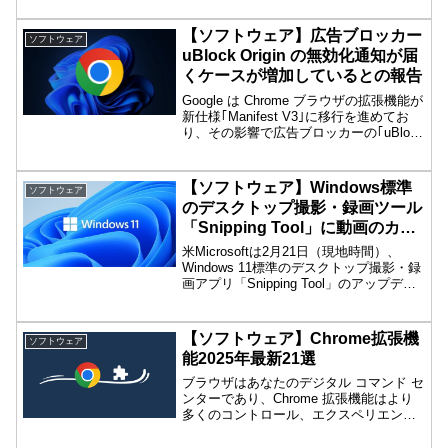
いることが判明しました。Googleは段階
的なManifest V3への移行を進めており、
【ソフトウェア】広告ブロッカー
ソフトウェア
2024年8月にはChromeでuBlock Originを
uBlock Origin の無効化通知が届
はじめとするManifest V2の拡張機能を使
くケースが増加しているとの報告
用しているとサポートが終了した旨の警
告が出ることが報告されていました。
Google は Chrome ブラウザの拡張機能が
新仕様｢Manifest V3｣に移行を進めてお
り、その影響で広告ブロッカーの｢uBlock
Origin｣が無効化されるケースが、ここ最
近で増えていることが報告されました。
Google は昨年6月から段階的に Manifest
【ソフトウェア】Windows標準
ソフトウェア
V3 への移行を開始しており、拡張機能の
のデスクトップ撮影・録画ツール
仕様を変更することで従来の Manifest
「Snipping Tool」に動画のカッ
V2 で利用できた一部の機能を制限しまし
た。これにより、｢uBlock Origin｣を含む
ト機能
米Microsoftは2月21日（現地時間）、
多くの広告ブロッカーが影響を受けてい
Windows 11標準のデスクトップ撮影・録
ます。
画アプリ「Snipping Tool」のアップデー
ト（v11.2501.7.0）を発表しました。こ
のバージョンには、ビデオクリップから
不要な部分をカットする「トリム」機能
【ソフトウェア】Chrome拡張機
ソフトウェア
が追加されています。
能2025年最新21選
ブラウザはあなたのデジタル コマンド セ
ンターであり、Chrome 拡張機能はより
多くのコントロール、エクスペリエンス
のカスタマイズ、生活の利便性を提供す
るツールです。単純なブラウジングセッ