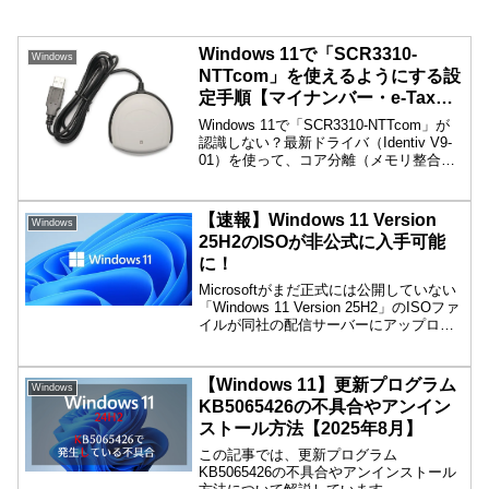
Windows 11で「SCR3310-
Windows
NTTcom」を使えるようにする設
定手順【マイナンバー・e-Tax対
応】
Windows 11で「SCR3310-NTTcom」が
認識しない？最新ドライバ（Identiv V9-
01）を使って、コア分離（メモリ整合
性）を「オン」にしたまま使えるように
する設定手順を分かりやすく解説！確定
申告やマイナポータルに。
【速報】Windows 11 Version
Windows
25H2のISOが非公式に入手可能
に！
Microsoftがまだ正式には公開していない
「Windows 11 Version 25H2」のISOファ
イルが同社の配信サーバーにアップロー
ドされていることが判明しました
(Neowin)。RedditユーザーのTekkieBoy氏
がその存在を発見し、ダウンロードリン
【Windows 11】更新プログラム
Windows
クを公開しています。
KB5065426の不具合やアンイン
ストール方法【2025年8月】
この記事では、更新プログラム
KB5065426の不具合やアンインストール