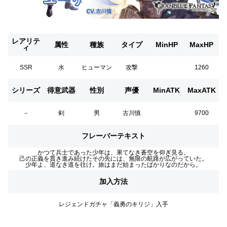
レアリテ
属性
種族
タイプ
MinHP
MaxHP
ィ
SSR
水
ヒューマン
攻撃
1260
シリーズ
得意武器
性別
声優
MinATK
MaxATK
－
剣
男
古川慎
9700
フレーバーテキスト
かつて兵士であった少年は、果てなき蒼空を仰ぎ見る。
己の正義を貫き進み続けたその先には、無限の航路が広がっていた。
少年よ、道なき道を往け。旅はまだ始まったばかりなのだから。
加入方法
レジェンドガチャ「義勇のキリジ」入手