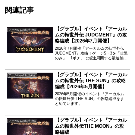
関連記事
【グラブル】イベント『アーカル
アーカルムの転世外伝
ムの転世外伝 JUDGMENT』の攻
略編成【2026年7月開催】
2026年7月開催『アーカルムの転世外伝
JUDGMENT』攻略！ゲージ5・3を「攻撃
のみ」「1ポチ」で爆速周回する最速編成
と、フルオートで完結するミッション達
成編成（証明動画付き）を掲載。最高効
率で外伝報酬を全回収するためのバイブ
【グラブル】イベント『アーカル
アーカルムの転世外伝
ルです！
ムの転世外伝 THE SUN』の攻略
編成【2026年5月開催】
2026年5月開催のイベント『アーカルム
の転世外伝 THE SUN』の攻略編成をま
とめています。
【グラブル】イベント『アーカル
アーカルムの転世外伝
ムの転世外伝THE MOON』の攻
略編成