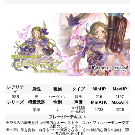
レアリテ
属性
種族
タイプ
MinHP
MaxHP
ィ
SSR
光
ハーヴィン
特殊
216
1157
シリーズ
得意武器
性別
声優
MinATK
MaxATK
今村彩夏
－
楽器
女
1733
9215
伊藤彩沙
フレーバーテキスト
全空最古の歴史を持つ伝説的なオーケストラ、スカイフィルハーモニー交響
楽団のチュービスト。
天の声に身を委ね、自身も一つの楽器となる、その神秘的な祈りの詩は、聴
く者の魂を浄化する