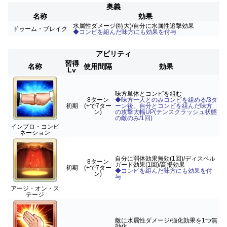
奥義
名称
効果
水属性ダメージ(特大)/自分に水属性追撃効果
ドゥーム・ブレイク
◆コンビを組んだ味方にも効果を付与
アビリティ
習得
名称
使用間隔
効果
Lv
味方単体とコンビを組む
8ターン
◆味方一人とのみコンビを組める/3タ
初期
(+で7ター
ーン後、自分とコンビを組んだ味方
ン)
の攻撃大幅UP(テンスクラッシュ状態
の敵のみ/1回)
インプロ・コンビ
ネーション
自分に弱体効果無効(1回)/ディスペル
8ターン
ガード効果(1回)/高揚効果
初期
(+で7ター
◆コンビを組んだ味方にも効果を付
ン)
与
アージ・オン・ス
テージ
敵に水属性ダメージ/強化効果を1つ無
効化