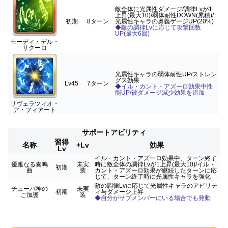
敵全体に光属性ダメージ/調律Lvが1
上昇(最大10)/弱体耐性DOWN(累積)/
初期
8ターン
光属性キャラの奥義ゲージUP(20%)
◆敵の調律Lvに応じて攻撃回数
UP(最大6回)
モーディ・デル・
サクーロ
光属性キャラの弱体耐性UP/ストレン
グス効果
Lv45
7ターン
◆イル・カント・アズーロ効果中性
能UP/被ダメージ減少効果を追加
リヴェラツィオ・
ア・フィアート
サポートアビリティ
習得
名称
+Lv
効果
Lv
イル・カント・アズーロ効果中、ターン終了
優雅なる奏鳴
未実
時に敵全体の調律Lvが1上昇(最大10)/イル・
初期
曲
装
カント・アズーロ効果が継続したターンに応
じて、ターン終了時に光属性キャラを強化
敵の調律Lvに応じて光属性キャラのアビリテ
チューバ神の
未実
初期
ィ与ダメージ上昇
ご加護
装
◆自分がサブメンバーにいる場合でも発動