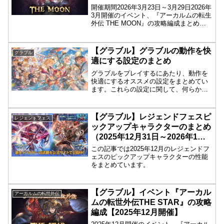
開催期間2026年3月23日～3月29日2026年
3月開催のイベント、『アーカルムの転生
外伝 THE MOON』の攻略編成まとめで
す。ゲージ5周回編成（リミパー3アビの
み）キャラクター編成主人公メイン枠サ
ブ枠ヴァイキング××××リミパー××...
【グラブル】グラブルの動作を快
グラブル
適にする設定のまとめ
グラブルをプレイするにあたり、動作を
快適にするオススメの設定をまとめてい
ます。これらの設定に関して、何らかの
トラブルが発生しても管理人は責任を負
いませんので、設定はすべて自己責任で
行ってください。
【グラブル】レジェンドフェスピ
レジェンドフェス
ックアップキャラクターのまとめ
（2025年12月31日～2026年1月3
日）
この記事では2025年12月のレジェンドフ
ェスのピックアップキャラクターの性能
をまとめています。
【グラブル】イベント『アーカル
アーカルムの転世外伝
ムの転世外伝THE STAR』の攻略
編成【2025年12月開催】