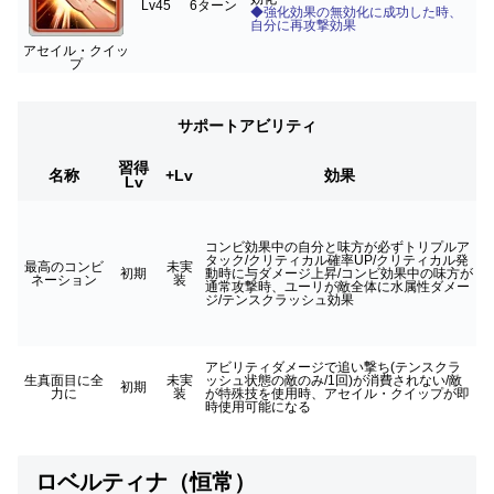
Lv45
6ターン
◆強化効果の無効化に成功した時、
自分に再攻撃効果
アセイル・クイッ
プ
サポートアビリティ
習得
名称
+Lv
効果
Lv
コンビ効果中の自分と味方が必ずトリプルア
タック/クリティカル確率UP/クリティカル発
最高のコンビ
未実
初期
動時に与ダメージ上昇/コンビ効果中の味方が
ネーション
装
通常攻撃時、ユーリが敵全体に水属性ダメー
ジ/テンスクラッシュ効果
アビリティダメージで追い撃ち(テンスクラ
生真面目に全
未実
ッシュ状態の敵のみ/1回)が消費されない/敵
初期
力に
装
が特殊技を使用時、アセイル・クイップが即
時使用可能になる
ロベルティナ（恒常）