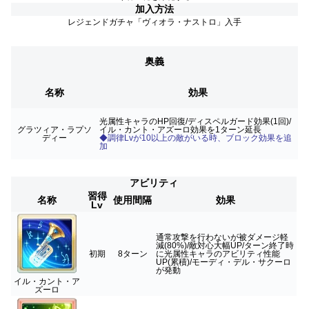
加入方法
レジェンドガチャ「ヴィオラ・ナストロ
」入手
奥義
名称
効果
光属性キャラのHP回復/ディスペルガード効果(1回)/
グラツィア・ラプソ
イル・カント・アズーロ効果を1ターン延長
ディー
◆調律Lvが10以上の敵がいる時、ブロック効果を追
加
アビリティ
習得
名称
使用間隔
効果
Lv
通常攻撃を行わないが被ダメージ軽
減(80%)/敵対心大幅UP/ターン終了時
初期
8ターン
に光属性キャラのアビリティ性能
UP(累積)/モーディ・デル・サクーロ
が発動
イル・カント・ア
ズーロ