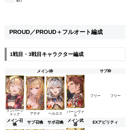
動）
PROUD／PROUD＋フルオート編成
1戦目・3戦目キャラクター編成
メイン枠
サブ枠
フリー
フリー
ランバージ
パーシヴァ
ヘルエス
アテナ
ャック
ル
メイン召
メイン武
サブ召喚
サポ召喚
EXアビリティ
喚
器