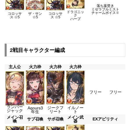
落ち葉焚き
ミゼラブルミスト
ドラゴニッ
チャームボイスⅡ
コロッサ
ザ・サン
コロッサ
ク
ス ☆5
☆5
ス ☆5
ハープ
2戦目キャラクター編成
主人公
火力枠
火力枠
火力枠
フリー
フリー
ランバー
ジークフ
イルノー
Aqours3
ジャック
リート
ト
年生
メイン召
メイン武
サブ召喚
サポ召喚
EXアビリティ
喚
器