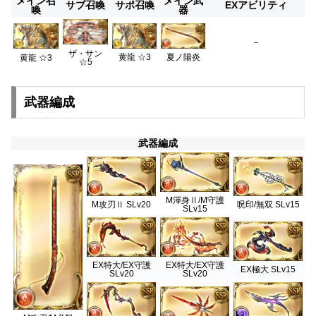
メイン召
メイン武
サブ召喚
サポ召喚
EXアビリティ
喚
器
－
ザ・サン
黄龍 ☆3
夏ノ陽炎
黄龍 ☆3
☆5
武器編成
武器編成
M渾身Ⅱ/M守護
M攻刃Ⅱ SLv20
呪印/無双 SLv15
SLv15
EX特大/EX守護
EX特大/EX守護
EX極大 SLv15
SLv20
SLv20