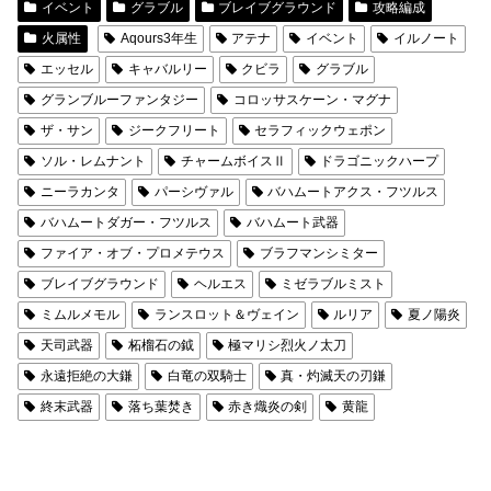
イベント
グラブル
ブレイブグラウンド
攻略編成
火属性
Aqours3年生
アテナ
イベント
イルノート
エッセル
キャバルリー
クビラ
グラブル
グランブルーファンタジー
コロッサスケーン・マグナ
ザ・サン
ジークフリート
セラフィックウェポン
ソル・レムナント
チャームボイスⅡ
ドラゴニックハープ
ニーラカンタ
パーシヴァル
バハムートアクス・フツルス
バハムートダガー・フツルス
バハムート武器
ファイア・オブ・プロメテウス
ブラフマンシミター
ブレイブグラウンド
ヘルエス
ミゼラブルミスト
ミムルメモル
ランスロット＆ヴェイン
ルリア
夏ノ陽炎
天司武器
柘榴石の鉞
極マリシ烈火ノ太刀
永遠拒絶の大鎌
白竜の双騎士
真・灼滅天の刃鎌
終末武器
落ち葉焚き
赤き熾炎の剣
黄龍