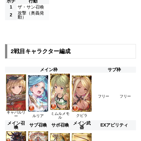
ポチ
行動
1
ザ・サン召喚
攻撃（奥義発
2
動）
2戦目キャラクター編成
メイン枠
サブ枠
フリー
フリー
キャバルリ
ミムルメモ
クビラ
ルリア
ー
ル
メイン召
メイン武
サブ召喚
サポ召喚
EXアビリティ
喚
器