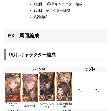
1戦目・3戦目キャラクター編成
2戦目キャラクター編成
武器編成
EX＋周回編成
1戦目キャラクター編成
メイン枠
サブ枠
フリー
フリー
キャバルリ
ジークフリ
白竜の双騎
エッセル
ー
ート
士