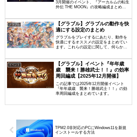
3月開催のイベント、『アーカルムの転生
外伝 THE MOON』の攻略編成まとめで
す。ゲージ5周回編成（リミパー3アビの
み）キャラクター編成主人公メイン枠サ
ブ枠ヴァイキング××××リミパー××...
【グラブル】グラブルの動作を快
グラブル
適にする設定のまとめ
グラブルをプレイするにあたり、動作を
快適にするオススメの設定をまとめてい
ます。これらの設定に関して、何らかの
トラブルが発生しても管理人は責任を負
いませんので、設定はすべて自己責任で
行ってください。
【グラブル】イベント『年年歳
イベント
歳 襲来！勝雄武士！！』の効率
周回編成【2025年12月開催】
この記事では2025年12月開催イベント
『年年歳歳 襲来！勝雄武士！！』の効
率周回編成をまとめています。
TPM2.0非対応のPCにWindows11を新規
インストールする方法