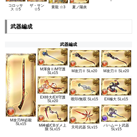
－
コロッサ
ザ・サン
黄龍 ☆3
夏ノ陽炎
ス ☆5
☆5
武器編成
武器編成
M渾身Ⅱ/M守護
M攻刃Ⅱ SLv20
M攻刃Ⅱ SLv20
SLv15
EX特大/EX守護
呪印/無双 SLv15
EX極大 SLv15
SLv20
M攻刃/M必殺
SLv15
M神威/CBダメ上
バハムート武器
天司武器 SLv15
限 SLv15
SLv15