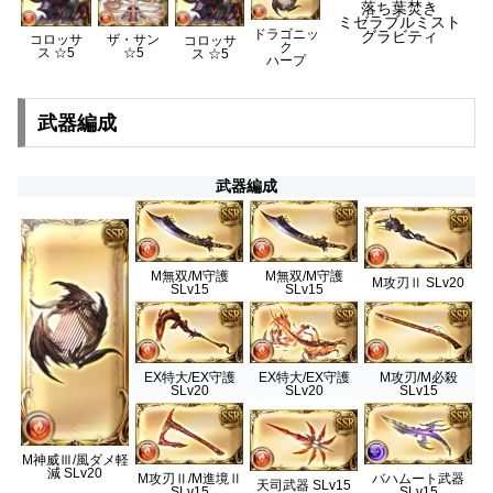
落ち葉焚き
ミゼラブルミスト
ドラゴニッ
グラビティ
コロッサ
ザ・サン
コロッサ
ク
ス ☆5
☆5
ス ☆5
ハープ
武器編成
武器編成
M無双/M守護
M無双/M守護
M攻刃Ⅱ SLv20
SLv15
SLv15
EX特大/EX守護
EX特大/EX守護
M攻刃/M必殺
SLv20
SLv20
SLv15
M神威Ⅲ/風ダメ軽
減 SLv20
M攻刃Ⅱ/M進境Ⅱ
バハムート武器
天司武器 SLv15
SLv15
SLv15