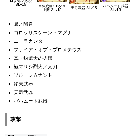
M攻刃/M必殺
SLv15
M神威Ⅲ/CBダメ
バハムート武器
天司武器 SLv15
上限 SLv15
SLv15
夏ノ陽炎
コロッサスケーン・マグナ
ニーラカンタ
ファイア・オブ・プロメテウス
真・灼滅天の刃鎌
極マリシ烈火ノ太刀
ソル・レムナント
終末武器
天司武器
バハムート武器
攻撃