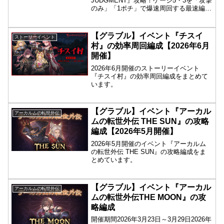
JUDGMENT』攻略！ゲージ5・3を「攻撃
のみ」「1ポチ」で爆速周回する最速編成
と、フルオートで完結するミッション達
成編成（証明動画付き）を掲載。最高効
率で外伝報酬を全回収するためのバイブ
【グラブル】イベント『チスイ
ストーリーイベント
ルです！
村』の効率周回編成【2026年6月
開催】
2026年6月開催のストーリーイベント
『チスイ村』の効率周回編成をまとめて
います。
【グラブル】イベント『アーカル
アーカルムの転世外伝
ムの転世外伝 THE SUN』の攻略
編成【2026年5月開催】
2026年5月開催のイベント『アーカルム
の転世外伝 THE SUN』の攻略編成をま
とめています。
【グラブル】イベント『アーカル
アーカルムの転世外伝
ムの転世外伝THE MOON』の攻
略編成
開催期間2026年3月23日～3月29日2026年