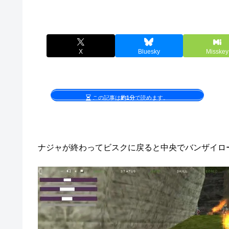
X
Bluesky
Misskey
この記事は
約1分
で読めます。
ナジャが終わってビスクに戻ると中央でバンザイロ