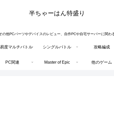
半ちゃーはん特盛り
その他PCパーツやデバイスのレビュー、自作PCや自宅サーバーに関わ
易度マルチバトル
シングルバトル
攻略編成
PC関連
Master of Epic
他のゲーム