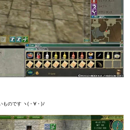
のです ヽ(・∀・)ﾉ