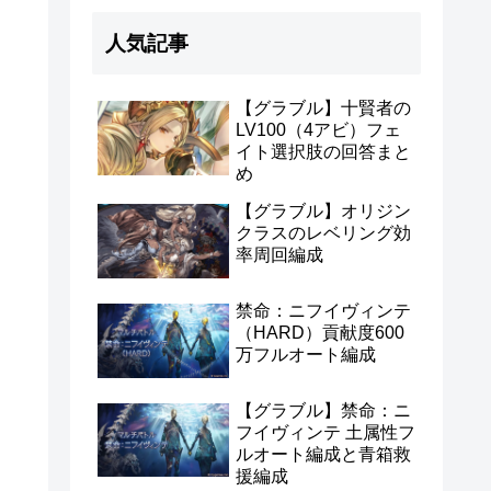
人気記事
【グラブル】十賢者の
LV100（4アビ）フェ
イト選択肢の回答まと
め
【グラブル】オリジン
クラスのレベリング効
率周回編成
禁命：ニフイヴィンテ
（HARD）貢献度600
万フルオート編成
【グラブル】禁命：ニ
フイヴィンテ 土属性フ
ルオート編成と青箱救
援編成