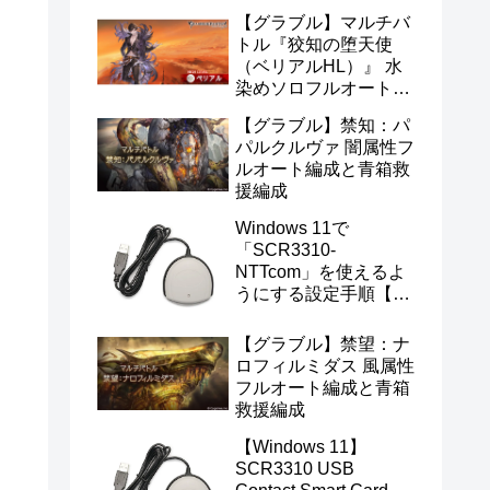
【グラブル】マルチバ
トル『狡知の堕天使
（ベリアルHL）』 水
染めソロフルオート編
成
【グラブル】禁知：パ
パルクルヴァ 闇属性フ
ルオート編成と青箱救
援編成
Windows 11で
「SCR3310-
NTTcom」を使えるよ
うにする設定手順【マ
イナンバー・e-Tax対
応】
【グラブル】禁望：ナ
ロフィルミダス 風属性
フルオート編成と青箱
救援編成
【Windows 11】
SCR3310 USB